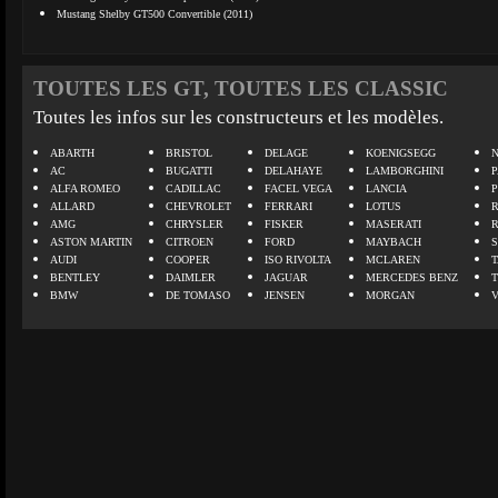
Mustang Shelby GT500 Convertible (2011)
TOUTES LES GT, TOUTES LES CLASSIC
Toutes les infos sur les constructeurs et les modèles.
ABARTH
BRISTOL
DELAGE
KOENIGSEGG
N
AC
BUGATTI
DELAHAYE
LAMBORGHINI
P
ALFA ROMEO
CADILLAC
FACEL VEGA
LANCIA
ALLARD
CHEVROLET
FERRARI
LOTUS
AMG
CHRYSLER
FISKER
MASERATI
ASTON MARTIN
CITROEN
FORD
MAYBACH
AUDI
COOPER
ISO RIVOLTA
MCLAREN
BENTLEY
DAIMLER
JAGUAR
MERCEDES BENZ
BMW
DE TOMASO
JENSEN
MORGAN