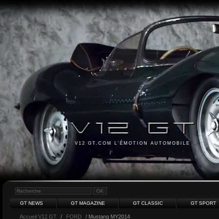
V12 GT.COM L'ÉMOTION AUTOMOBILE
GT NEWS
GT MAGAZINE
GT CLASSIC
GT SPORT
Accueil V12 GT
/
FORD
/ Mustang MY2014