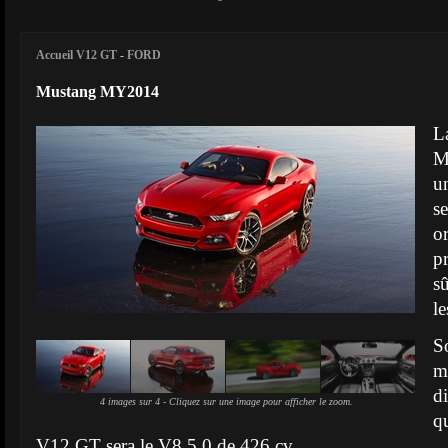
Accueil V12 GT
-
FORD
Mustang MY2014
L
M
u
s
o
p
s
l
S
m
d
4 images sur 4 - Cliquez sur une image pour afficher le zoom.
q
V12 GT sera le V8 5.0 de 426 cv.