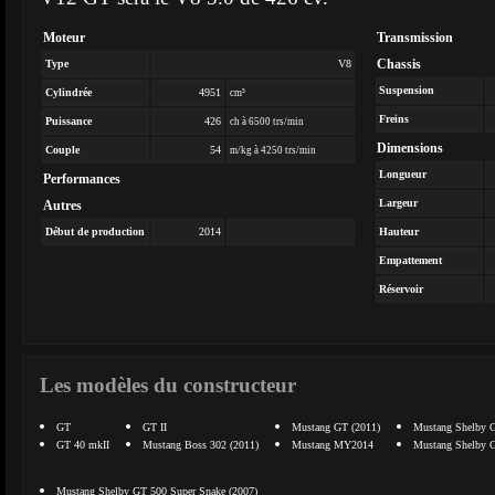
Moteur
Transmission
Chassis
Type
V8
Suspension
Cylindrée
4951
cm³
Freins
Puissance
426
ch à 6500 trs/min
Dimensions
Couple
54
m/kg à 4250 trs/min
Longueur
Performances
Largeur
Autres
Début de production
2014
Hauteur
Empattement
Réservoir
Les modèles du constructeur
GT
GT II
Mustang GT (2011)
Mustang Shelby 
GT 40 mkII
Mustang Boss 302 (2011)
Mustang MY2014
Mustang Shelby G
Mustang Shelby GT 500 Super Snake (2007)