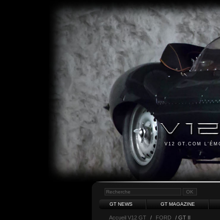
V12 GT.COM L'É
GT NEWS
GT MAGAZINE
Accueil V12 GT
/
FORD
/ GT II