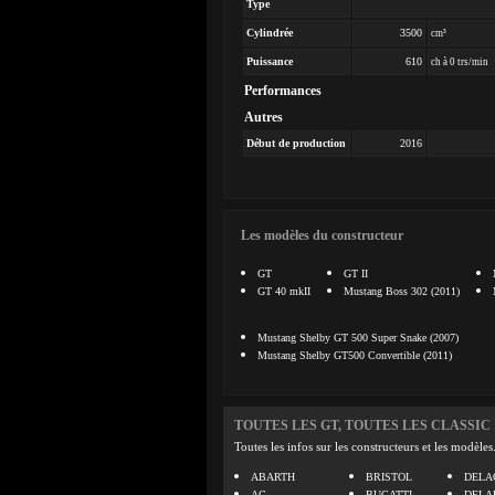
Type
Cylindrée
3500
cm³
Puissance
610
ch à 0 trs/min
Performances
Autres
Début de production
2016
Les modèles du constructeur
GT
GT II
GT 40 mkII
Mustang Boss 302 (2011)
Mustang Shelby GT 500 Super Snake (2007)
Mustang Shelby GT500 Convertible (2011)
TOUTES LES GT, TOUTES LES CLASSIC
Toutes les infos sur les constructeurs et les modèles
ABARTH
BRISTOL
DELA
AC
BUGATTI
DELA