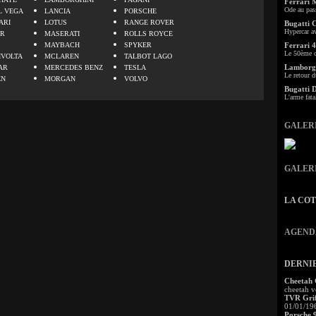
Ferrari 
Ode au pas
L VEGA
LANCIA
PORSCHE
ARI
LOTUS
RANGE ROVER
Bugatti 
Hypercar a
ER
MASERATI
ROLLS ROYCE
MAYBACH
SPYKER
Ferrari 4
Le 50ème c
IVOLTA
MCLAREN
TALBOT LAGO
Lamborgh
AR
MERCEDES BENZ
TESLA
Le retour d
EN
MORGAN
VOLVO
Bugatti 
L'arme fata
GALER
GALER
LA CO
AGEND
DERNI
Cheetah
cheetah v
TVR Grif
01/01/19
Porsche 