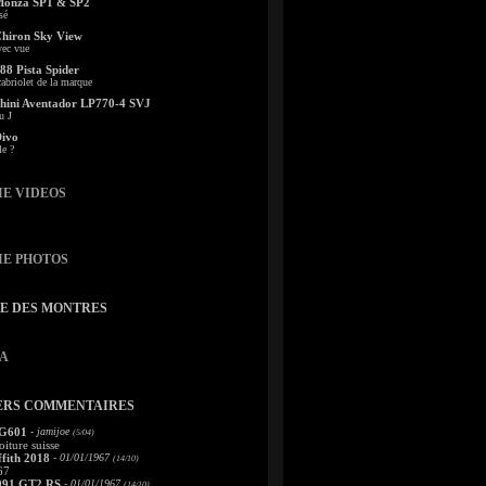
Monza SP1 & SP2
sé
Chiron Sky View
vec vue
88 Pista Spider
abriolet de la marque
ini Aventador LP770-4 SVJ
u J
Divo
le ?
IE VIDEOS
IE PHOTOS
TE DES MONTRES
A
ERS COMMENTAIRES
 G601
- jamijoe
(5/04)
oiture suisse
fith 2018
- 01/01/1967
(14/10)
67
991 GT2 RS
- 01/01/1967
(14/10)