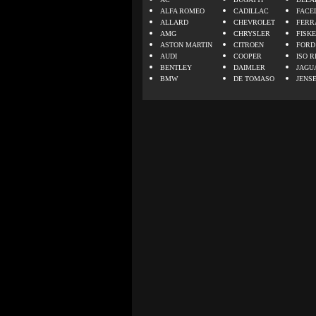
ALFA ROMEO
CADILLAC
FACE
ALLARD
CHEVROLET
FERR
AMG
CHRYSLER
FISK
ASTON MARTIN
CITROEN
FORD
AUDI
COOPER
ISO R
BENTLEY
DAIMLER
JAGU
BMW
DE TOMASO
JENS