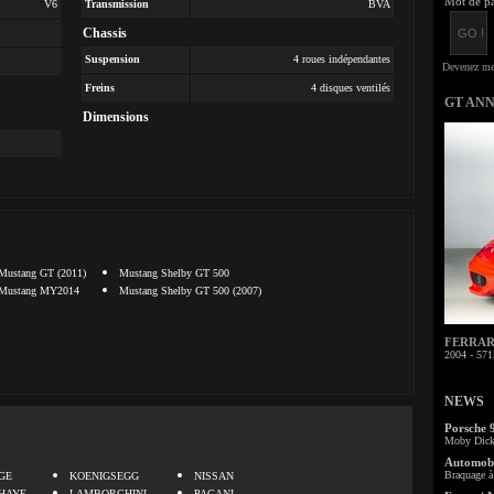
Mot de pa
V6
Transmission
BVA
Chassis
Suspension
4 roues indépendantes
Freins
4 disques ventilés
GT AN
Dimensions
Mustang GT (2011)
Mustang Shelby GT 500
Mustang MY2014
Mustang Shelby GT 500 (2007)
FERRARI 
2004 - 571
NEWS
Porsche 
Moby Dick 
.
Automobi
Braquage à 
GE
KOENIGSEGG
NISSAN
HAYE
LAMBORGHINI
PAGANI