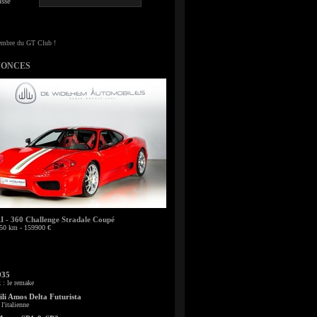
sse
NONCES
- 360 Challenge Stradale Coupé
50 km - 159900 €
935
: le remake
li Amos Delta Futurista
l'italienne