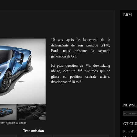
BRM
10 ans après le lancement de la
descendante de son iconique GT40,
Ford nous présente la seconde
génération de GT.
Ici plus question de V8, downsizing
oblige, c'est un V6 bi-turbos qui se
glisse en position centrale arrière,
développant 610 cv !
NEWSLET
our afficher le zoom.
GT CL
Transmission
Nom d'uti