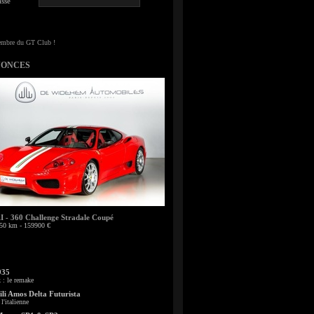
sse
NONCES
- 360 Challenge Stradale Coupé
50 km - 159900 €
935
: le remake
li Amos Delta Futurista
l'italienne