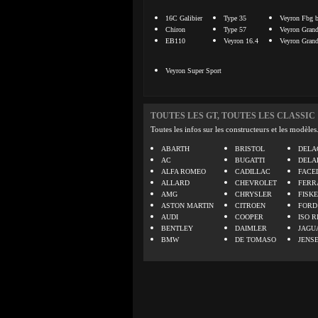
16C Galibier
Type 35
Veyron Fbg 
Chiron
Type 57
Veyron Grand
EB110
Veyron 16.4
Veyron Grand
Veyron Super Sport
TOUTES LES GT, TOUTES LES CLASSIC
Toutes les infos sur les constructeurs et les modèles
ABARTH
BRISTOL
DELA
AC
BUGATTI
DELA
ALFA ROMEO
CADILLAC
FACE
ALLARD
CHEVROLET
FERR
AMG
CHRYSLER
FISK
ASTON MARTIN
CITROEN
FORD
AUDI
COOPER
ISO R
BENTLEY
DAIMLER
JAGU
BMW
DE TOMASO
JENS