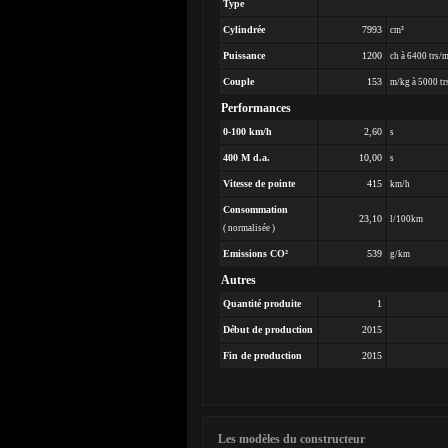
Type
Cylindrée
7993
cm³
Puissance
1200
ch à 6400 trs/
Couple
153
m/kg à 5000 tr
Performances
0-100 km/h
2,60
s
400 M d.a.
10,00
s
Vitesse de pointe
415
km/h
Consommation
23,10
l/100km
( normalisée )
Emissions CO²
539
g/km
Autres
Quantité produite
1
Début de production
2015
Fin de production
2015
Les modèles du constructeur