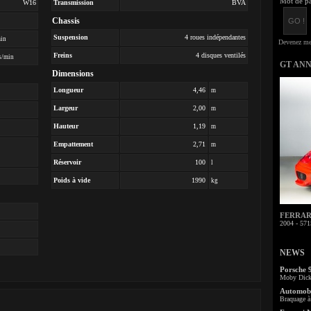
Mot de pa
W16
Transmission
BVA
Chassis
Suspension
4 roues indépendantes
min
Freins
4 disques ventilés
s/min
GT AN
Dimensions
Longueur
4,46
m
Largeur
2,00
m
Hauteur
1,19
m
Empattement
2,71
m
Réservoir
100
l
Poids à vide
1990
kg
FERRARI 
2004 - 571
NEWS
Porsche 
Moby Dick 
Automobi
Braquage à 