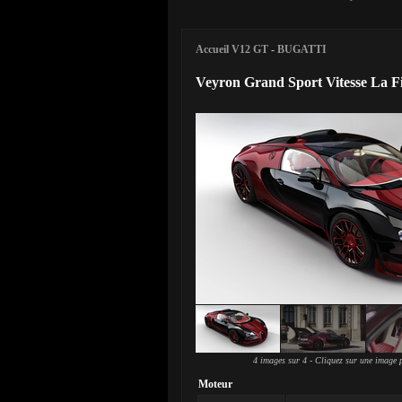
Accueil V12 GT
-
BUGATTI
Veyron Grand Sport Vitesse La F
4 images sur 4 - Cliquez sur une image p
Moteur