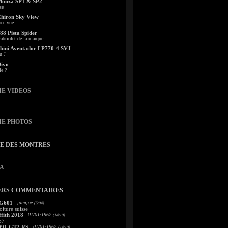
Monza SP1 & SP2
sé
Chiron Sky View
vec vue
88 Pista Spider
abriolet de la marque
ini Aventador LP770-4 SVJ
u J
Divo
le ?
IE VIDEOS
IE PHOTOS
TE DES MONTRES
A
ERS COMMENTAIRES
 G601
- jamijoe
(5/04)
oiture suisse
fith 2018
- 01/01/1967
(14/10)
67
991 GT2 RS
- 01/01/1967
(14/10)