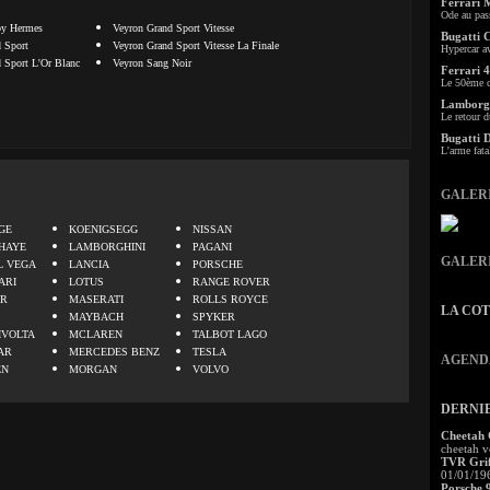
Ferrari 
Ode au pas
by Hermes
Veyron Grand Sport Vitesse
Bugatti 
 Sport
Veyron Grand Sport Vitesse La Finale
Hypercar a
 Sport L'Or Blanc
Veyron Sang Noir
Ferrari 4
Le 50ème c
Lamborgh
Le retour d
Bugatti 
L'arme fata
GALER
.
GE
KOENIGSEGG
NISSAN
HAYE
LAMBORGHINI
PAGANI
GALER
L VEGA
LANCIA
PORSCHE
ARI
LOTUS
RANGE ROVER
ER
MASERATI
ROLLS ROYCE
LA CO
MAYBACH
SPYKER
IVOLTA
MCLAREN
TALBOT LAGO
AR
MERCEDES BENZ
TESLA
AGEND
EN
MORGAN
VOLVO
DERNI
Cheetah
cheetah v
TVR Grif
01/01/19
Porsche 