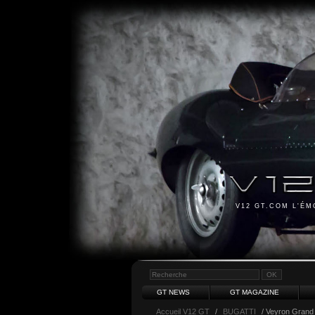
V12 GT.COM L'É
GT NEWS
GT MAGAZINE
Accueil V12 GT
/
BUGATTI
/ Veyron Grand 