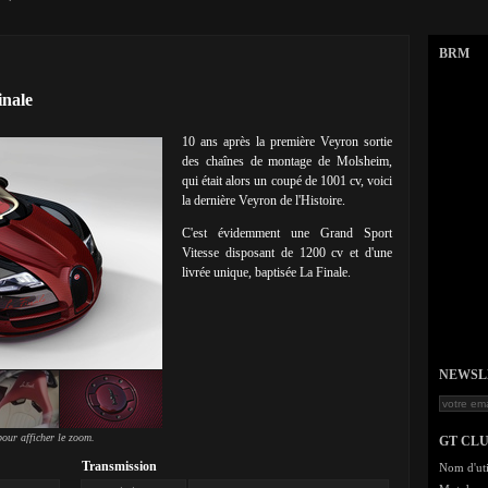
BRM
inale
10 ans après la première Veyron sortie
des chaînes de montage de Molsheim,
qui était alors un coupé de 1001 cv, voici
la dernière Veyron de l'Histoire.
C'est évidemment une Grand Sport
Vitesse disposant de 1200 cv et d'une
livrée unique, baptisée La Finale.
NEWSLET
our afficher le zoom.
GT CL
Transmission
Nom d'uti