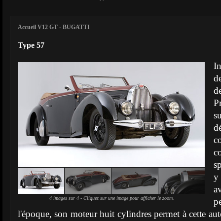
Accueil V12 GT
-
BUGATTI
Type 57
I
d
d
P
s
d
c
c
sp
y 
a
4 images sur 4 - Cliquez sur une image pour afficher le zoom.
p
l'époque, son moteur huit cylindres permet à cette auto,