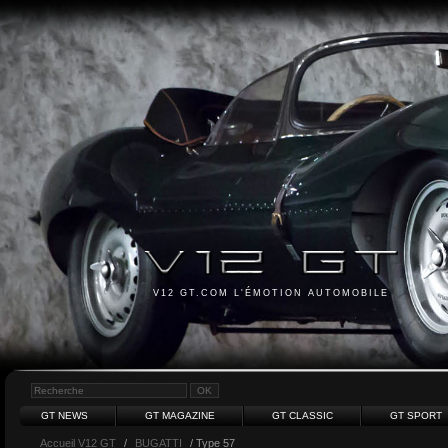
V12 GT.COM L'ÉMOTION AUTOMOBILE
GT NEWS
GT MAGAZINE
GT CLASSIC
GT SPORT
Accueil V12 GT
/
BUGATTI
/ Type 57