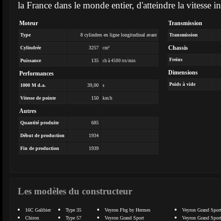
la France dans le monde entier, d'atteindre la vitesse
Moteur
Transmission
Type
8 cylindres en ligne longitudinal avant
Transmission
Chassis
Cylindrée
3257
cm³
Freins
Puissance
135
ch à 4500 trs/min
Dimensions
Performances
Poids à vide
1000 M d.a.
39,00
s
Vitesse de pointe
150
km/h
Autres
Quantité produite
685
Début de production
1934
Fin de production
1939
Les modèles du constructeur
16C Galibier
Type 35
Veyron Fbg by Hermes
Veyron Grand Sport
Chiron
Type 57
Veyron Grand Sport
Veyron Grand Sport