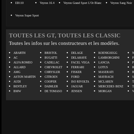
EB110
Veyron 16.4
Veyron Grand Sport L'Or Blanc
Veyron Sang Noir
Veyron Super Sport
TOUTES LES GT, TOUTES LES CLASSIC
Toutes les infos sur les constructeurs et les modèles.
ABARTH
BRISTOL
DELAGE
KOENIGSEGG
N
AC
BUGATTI
DELAHAYE
LAMBORGHINI
P
ALFA ROMEO
CADILLAC
FACEL VEGA
LANCIA
ALLARD
CHEVROLET
FERRARI
LOTUS
AMG
CHRYSLER
FISKER
MASERATI
ASTON MARTIN
CITROEN
FORD
MAYBACH
AUDI
COOPER
ISO RIVOLTA
MCLAREN
BENTLEY
DAIMLER
JAGUAR
MERCEDES BENZ
BMW
DE TOMASO
JENSEN
MORGAN