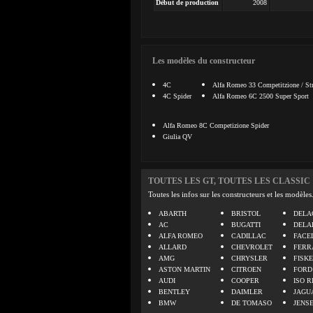
Début de production
2008
Les modèles du constructeur
4C
Alfa Romeo 33 Competitzione / Str
4C Spider
Alfa Romeo 6C 2500 Super Sport
Alfa Romeo 8C Competizione Spider
Giulia QV
TOUTES LES GT, TOUTES LES CLASSIC
Toutes les infos sur les constructeurs et les modèles
ABARTH
BRISTOL
DELA
AC
BUGATTI
DELA
ALFA ROMEO
CADILLAC
FACE
ALLARD
CHEVROLET
FERR
AMG
CHRYSLER
FISK
ASTON MARTIN
CITROEN
FORD
AUDI
COOPER
ISO R
BENTLEY
DAIMLER
JAGU
BMW
DE TOMASO
JENS