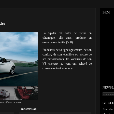
BRM
der
La Spider est dotée de freins en
céramique, elle aussi produite en
exemplaires limités (500).
En dehors de sa ligne aguichante, de son
confort, de son équilibre ou encore de
ses performances, les vocalises de son
V8 cheveux au vent ont achevé de
convaincre tout le monde.
NEWSLET
our afficher le zoom.
GT CL
Transmission
Nom d'uti