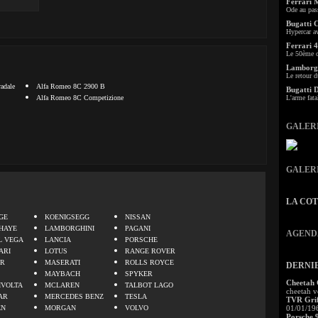
Ferrari 
Ode au pas
Bugatti 
Hypercar a
Ferrari 4
Le 50ème c
Lamborgh
Le retour d
adale
Alfa Romeo 8C 2900 B
Bugatti 
Alfa Romeo 8C Competizione
L'arme fata
GALER
GALER
.
LA CO
GE
KOENIGSEGG
NISSAN
HAYE
LAMBORGHINI
PAGANI
AGEND
L VEGA
LANCIA
PORSCHE
ARI
LOTUS
RANGE ROVER
ER
MASERATI
ROLLS ROYCE
DERNI
MAYBACH
SPYKER
Cheetah
IVOLTA
MCLAREN
TALBOT LAGO
cheetah v
AR
MERCEDES BENZ
TESLA
TVR Grif
EN
MORGAN
VOLVO
01/01/19
Porsche 