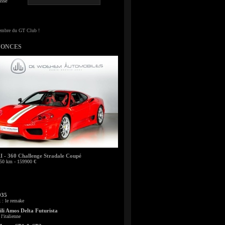
sse
NONCES
- 360 Challenge Stradale Coupé
50 km - 159900 €
935
: le remake
li Amos Delta Futurista
l'italienne