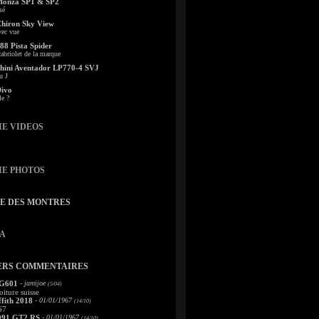
Monza SP1 & SP2
sé
Chiron Sky View
vec vue
88 Pista Spider
abriolet de la marque
ini Aventador LP770-4 SVJ
u J
Divo
le ?
IE VIDEOS
IE PHOTOS
TE DES MONTRES
A
ERS COMMENTAIRES
 G601
- jamijoe
(5/04)
oiture suisse
fith 2018
- 01/01/1967
(14/10)
67
991 GT2 RS
- 01/01/1967
(14/10)