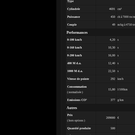
Type
Cylindrée
4691
cm³
Puissance
450
ch à 7000 trs/
Couple
49
m/kg à 4750 tr
Performances
0-100 km/h
4,20
s
0-160 km/h
10,30
s
0-200 km/h
16,00
s
400 M d.a.
12,40
s
1000 M d.a.
22,50
s
Vitesse de pointe
292
km/h
Consommation
15,80
l/100km
( normalisée )
Emissions CO²
377
g/km
Autres
Prix
209000
€
( hors options )
Quantité produite
500