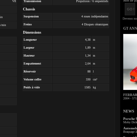
Mot de pa
V8
Transmission
Propulsion / 6 séquentiels
Chassis
Suspension
4 roues indépendantes
min
Freins
4 Disques céramiques
s/min
GT AN
Dimensions
Longueur
4,38
m
Largeur
1,89
m
Hauteur
1,34
m
Empattement
2,64
m
Réservoir
88
l
Volume coffre
330
cm³
Poids à vide
1585
kg
FERRARI 
2004 - 571
NEWS
Porsche 
Moby Dick 
Automobi
Braquage à 