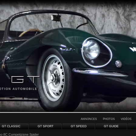
MOTION AUTOMOBILE
ANNONCES
PHOTOS
VIDÉOS
GT CLASSIC
GT SPORT
GT SPEED
GT GUIDE
eo 8C Competizione Spider