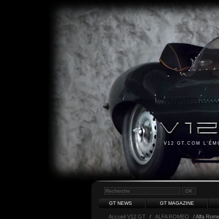
V12 GT.COM L'É
GT NEWS
GT MAGAZINE
Accueil V12 GT
/
ALFA ROMEO
/ Alfa Rom