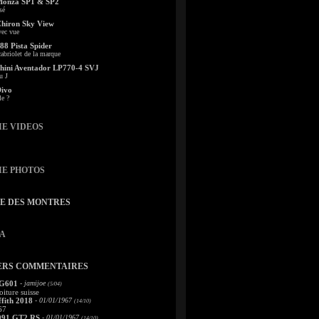
Monza SP1 & SP2
sé
Chiron Sky View
vec vue
88 Pista Spider
abriolet de la marque
ini Aventador LP770-4 SVJ
u J
Divo
le ?
IE VIDEOS
IE PHOTOS
TE DES MONTRES
A
ERS COMMENTAIRES
 G601
- jamijoe
(5/04)
oiture suisse
fith 2018
- 01/01/1967
(14/10)
67
991 GT2 RS
- 01/01/1967
(14/10)