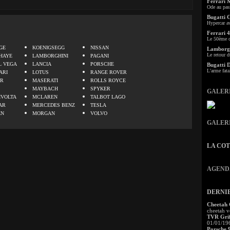
Ferrari 
Ode au pas
Bugatti 
Hypercar a
Ferrari 4
.
Le 50ème c
GE
KOENIGSEGG
NISSAN
Lamborgh
Le retour d
HAYE
LAMBORGHINI
PAGANI
L VEGA
LANCIA
PORSCHE
Bugatti 
L'arme fata
ARI
LOTUS
RANGE ROVER
ER
MASERATI
ROLLS ROYCE
MAYBACH
SPYKER
GALER
IVOLTA
MCLAREN
TALBOT LAGO
AR
MERCEDES BENZ
TESLA
EN
MORGAN
VOLVO
GALER
LA CO
AGEND
DERNI
Cheetah
cheetah v
TVR Grif
01/01/19
Porsche 