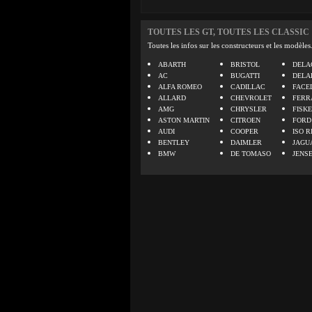
TOUTES LES GT, TOUTES LES CLASSIC
Toutes les infos sur les constructeurs et les modèles
ABARTH
BRISTOL
DELA
AC
BUGATTI
DELA
ALFA ROMEO
CADILLAC
FACE
ALLARD
CHEVROLET
FERR
AMG
CHRYSLER
FISK
ASTON MARTIN
CITROEN
FORD
AUDI
COOPER
ISO R
BENTLEY
DAIMLER
JAGU
BMW
DE TOMASO
JENS