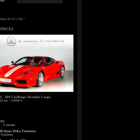
sse
NONCES
- 360 Challenge Stradale Coupé
50 km - 159900 €
935
: le remake
li Amos Delta Futurista
l'italienne