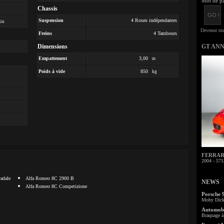
Mot de pa
Chassis
Suspension
4 Roues indépendantes
min
Freins
4 Tambours
Dimensions
GT AN
Empattement
3,00
m
Poids à vide
850
kg
FERRARI 
2004 - 571
adale
Alfa Romeo 8C 2900 B
NEWS
Alfa Romeo 8C Competizione
Porsche 
Moby Dick 
Automobi
Braquage à 