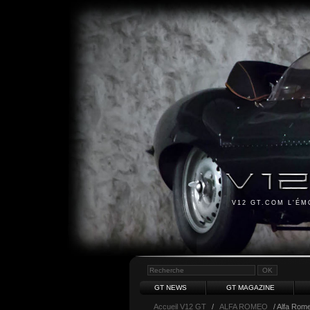
V12 GT.COM L'É
GT NEWS
GT MAGAZINE
Accueil V12 GT
/
ALFA ROMEO
/ Alfa Rom