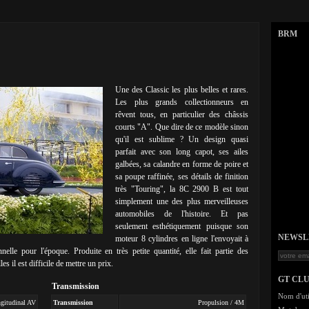
BRM
Une des Classic les plus belles et rares.
Les plus grands collectionneurs en
rêvent tous, en particulier des châssis
courts "A". Que dire de ce modèle sinon
qu'il est sublime ? Un design quasi
parfait avec son long capot, ses ailes
galbées, sa calandre en forme de poire et
sa poupe raffinée, ses détails de finition
très "Touring", la 8C 2900 B est tout
simplement une des plus merveilleuses
automobiles de l'histoire. Et pas
seulement esthétiquement puisque son
NEWSLET
moteur 8 cylindres en ligne l'envoyait à
le pour l'époque. Produite en très petite quantité, elle fait partie des
s il est difficile de mettre un prix.
GT CL
Transmission
Nom d'uti
ngitudinal AV
Transmission
Propulsion / 4M