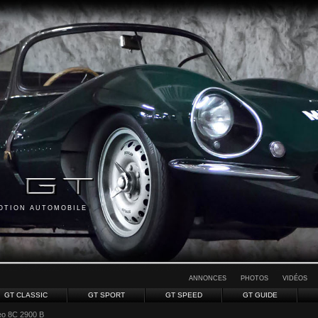
MOTION AUTOMOBILE
ANNONCES
PHOTOS
VIDÉOS
GT CLASSIC
GT SPORT
GT SPEED
GT GUIDE
eo 8C 2900 B