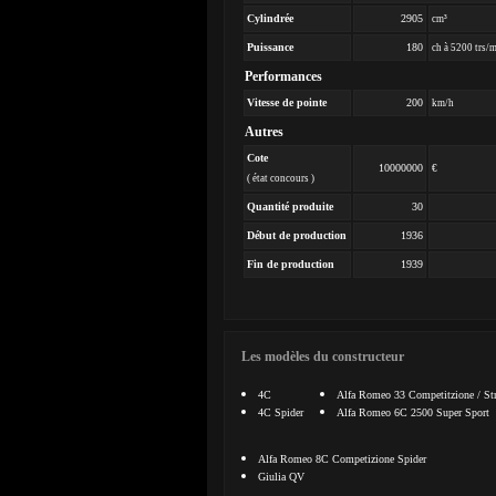
Cylindrée
2905
cm³
Puissance
180
ch à 5200 trs/
Performances
Vitesse de pointe
200
km/h
Autres
Cote
10000000
€
( état concours )
Quantité produite
30
Début de production
1936
Fin de production
1939
Les modèles du constructeur
4C
Alfa Romeo 33 Competitzione / Str
4C Spider
Alfa Romeo 6C 2500 Super Sport
Alfa Romeo 8C Competizione Spider
Giulia QV