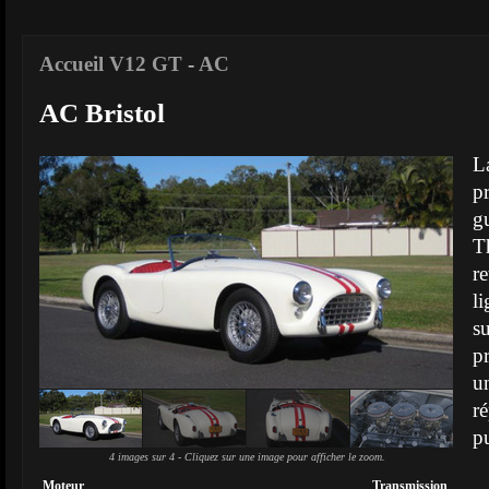
Accueil V12 GT
-
AC
AC Bristol
L
p
g
T
r
l
s
p
u
r
pu
4 images sur 4 - Cliquez sur une image pour afficher le zoom.
Moteur
Transmission