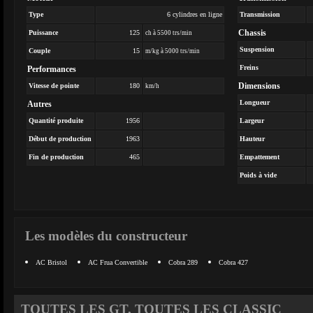
Type
6 cylindres en ligne
Transmission
Chassis
Puissance
125
ch à 5500 trs/min
Suspension
Couple
15
m/kg à 5000 trs/min
Freins
Performances
Dimensions
Vitesse de pointe
180
km/h
Longueur
Autres
Quantité produite
1956
Largeur
Début de production
1963
Hauteur
Fin de production
465
Empattement
Poids à vide
Les modèles du constructeur
AC Bristol
AC Frua Convertible
Cobra 289
Cobra 427
TOUTES LES GT, TOUTES LES CLASSIC