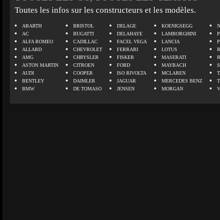
Toutes les infos sur les constructeurs et les modèles.
ABARTH
BRISTOL
DELAGE
KOENIGSEGG
N
AC
BUGATTI
DELAHAYE
LAMBORGHINI
P
ALFA ROMEO
CADILLAC
FACEL VEGA
LANCIA
ALLARD
CHEVROLET
FERRARI
LOTUS
AMG
CHRYSLER
FISKER
MASERATI
ASTON MARTIN
CITROEN
FORD
MAYBACH
AUDI
COOPER
ISO RIVOLTA
MCLAREN
BENTLEY
DAIMLER
JAGUAR
MERCEDES BENZ
BMW
DE TOMASO
JENSEN
MORGAN