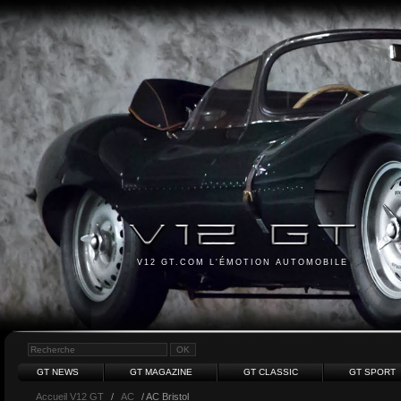
V12 GT.COM L'ÉMOTION AUTOMOBILE
GT NEWS
GT MAGAZINE
GT CLASSIC
GT SPORT
Accueil V12 GT
/
AC
/ AC Bristol