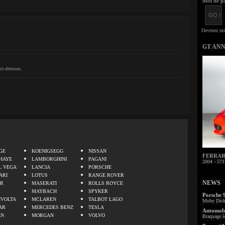
Mot de pa
GT AN
ci-dessous.
.
GE
KOENIGSEGG
NISSAN
FERRARI 
HAYE
LAMBORGHINI
PAGANI
2004 - 571
L VEGA
LANCIA
PORSCHE
ARI
LOTUS
RANGE ROVER
NEWS
ER
MASERATI
ROLLS ROYCE
MAYBACH
SPYKER
Porsche 
IVOLTA
MCLAREN
TALBOT LAGO
Moby Dick 
AR
MERCEDES BENZ
TESLA
Automobi
EN
MORGAN
VOLVO
Braquage à 