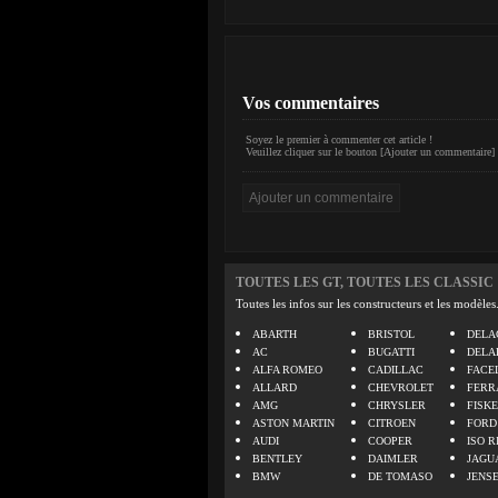
Vos commentaires
Soyez le premier à commenter cet article !
Veuillez cliquer sur le bouton [Ajouter un commentaire] 
TOUTES LES GT, TOUTES LES CLASSIC
Toutes les infos sur les constructeurs et les modèles
ABARTH
BRISTOL
DELA
AC
BUGATTI
DELA
ALFA ROMEO
CADILLAC
FACE
ALLARD
CHEVROLET
FERR
AMG
CHRYSLER
FISK
ASTON MARTIN
CITROEN
FORD
AUDI
COOPER
ISO R
BENTLEY
DAIMLER
JAGU
BMW
DE TOMASO
JENS