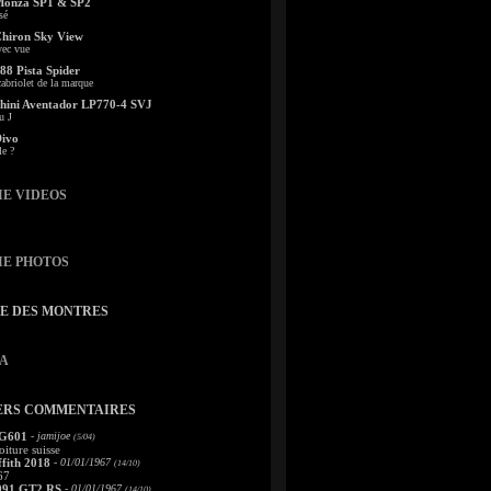
Monza SP1 & SP2
sé
Chiron Sky View
vec vue
88 Pista Spider
abriolet de la marque
ini Aventador LP770-4 SVJ
u J
Divo
le ?
IE VIDEOS
IE PHOTOS
TE DES MONTRES
A
ERS COMMENTAIRES
 G601
- jamijoe
(5/04)
oiture suisse
fith 2018
- 01/01/1967
(14/10)
67
991 GT2 RS
- 01/01/1967
(14/10)