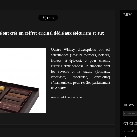
BRM
nt créé un coffret original dédié aux épicuriens et aux
Quatre Whisky d’exceptions ont été
sélectionnés (saveurs tourbées, boisées,
fruitées et épicées), et pour chacun,
Pierre Hermé propose un chocolat, dont
les saveurs et la texture (fondante,
croquante, moelleuse, onctueuse)
s’harmonisent pour révéler parfaitement
le Whisky.
www.JetAvenue.com
NEWSLET
GT CL
Nom d'uti