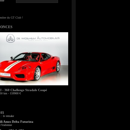
sse
NONCES
- 360 Challenge Stradale Coupé
50 km - 159900 €
935
: le remake
li Amos Delta Futurista
l'italienne