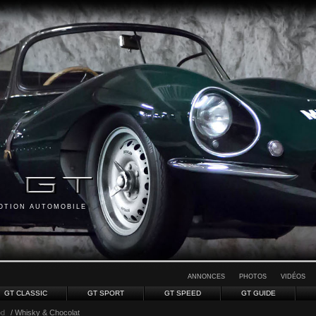
MOTION AUTOMOBILE
ANNONCES
PHOTOS
VIDÉOS
GT CLASSIC
GT SPORT
GT SPEED
GT GUIDE
od
/ Whisky & Chocolat