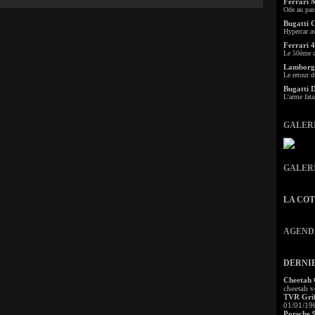
Ferrari 
Ode au pas
Bugatti 
Hypercar a
Ferrari 4
Le 50ème c
Lamborgh
Le retour d
Bugatti 
L'arme fata
GALER
GALER
LA CO
AGEND
DERNI
Cheetah
cheetah v
TVR Grif
01/01/19
Porsche 