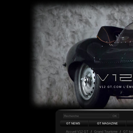
V12 GT.COM L'É
GT NEWS
GT MAGAZINE
Accueil V12 GT
/
Grand Tourisme
/
GT fo