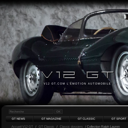
V12 GT.COM L'ÉMOTION AUTOMOBILE
GT NEWS
GT MAGAZINE
GT CLASSIC
GT SPORT
Accueil V12 GT
/
GT Classic
/
Classic dossiers
/ Collection Ralph Lauren