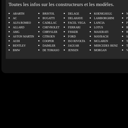
Toutes les infos sur les constructeurs et les modèles.
ABARTH
BRISTOL
DELAGE
KOENIGSEGG
N
AC
BUGATTI
DELAHAYE
LAMBORGHINI
P
ALFA ROMEO
CADILLAC
FACEL VEGA
LANCIA
ALLARD
CHEVROLET
FERRARI
LOTUS
AMG
CHRYSLER
FISKER
MASERATI
ASTON MARTIN
CITROEN
FORD
MAYBACH
AUDI
COOPER
ISO RIVOLTA
MCLAREN
BENTLEY
DAIMLER
JAGUAR
MERCEDES BENZ
BMW
DE TOMASO
JENSEN
MORGAN