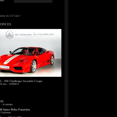
sse
NONCES
- 360 Challenge Stradale Coupé
50 km - 159900 €
935
: le remake
li Amos Delta Futurista
l'italienne