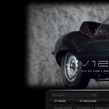
V12 GT.COM L'É
GT NEWS
GT MAGAZINE
Accueil V12 GT
/
GT Classic
/
Classic es