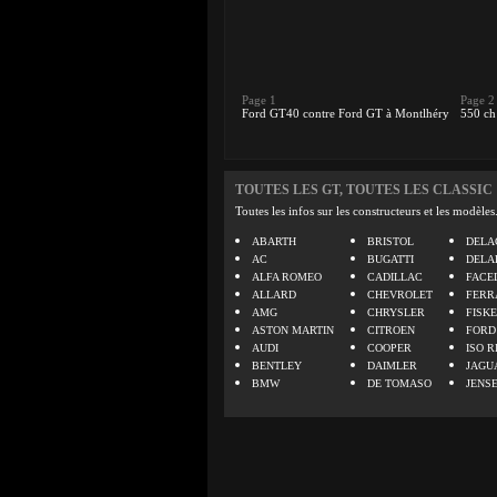
Page 1
Page 2
Ford GT40 contre Ford GT à Montlhéry
550 ch
TOUTES LES GT, TOUTES LES CLASSIC
Toutes les infos sur les constructeurs et les modèles
ABARTH
BRISTOL
DELA
AC
BUGATTI
DELA
ALFA ROMEO
CADILLAC
FACE
ALLARD
CHEVROLET
FERR
AMG
CHRYSLER
FISK
ASTON MARTIN
CITROEN
FORD
AUDI
COOPER
ISO R
BENTLEY
DAIMLER
JAGU
BMW
DE TOMASO
JENS