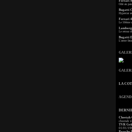
Ferrari 
Ode au pas
Bugatti 
Hypercar a
Ferrari 4
Le 50ème c
Lamborgh
Le retour d
Bugatti 
L'arme fata
GALER
GALER
LA CO
AGEND
DERNI
Cheetah
cheetah v
TVR Grif
01/01/19
Porsche 