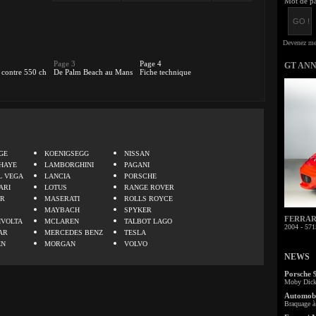
Mot de pa
Page 3
Page 4
GT AN
 contre 550 ch
De Palm Beach au Mans
Fiche technique
.
GE
KOENIGSEGG
NISSAN
HAYE
LAMBORGHINI
PAGANI
L VEGA
LANCIA
PORSCHE
ARI
LOTUS
RANGE ROVER
ER
MASERATI
ROLLS ROYCE
MAYBACH
SPYKER
FERRARI 
IVOLTA
MCLAREN
TALBOT LAGO
2004 - 571
AR
MERCEDES BENZ
TESLA
EN
MORGAN
VOLVO
NEWS
Porsche 
Moby Dick 
Automobi
Braquage à 