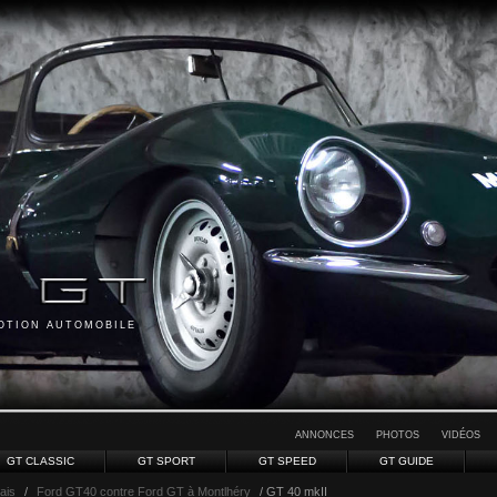
MOTION AUTOMOBILE
ANNONCES
PHOTOS
VIDÉOS
GT CLASSIC
GT SPORT
GT SPEED
GT GUIDE
sais
/
Ford GT40 contre Ford GT à Montlhéry
/ GT 40 mkII