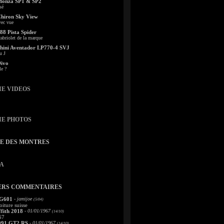
Monza SP1 & SP2
sé
Chiron Sky View
vec vue
88 Pista Spider
abriolet de la marque
ini Aventador LP770-4 SVJ
u J
Divo
le ?
IE VIDEOS
IE PHOTOS
TE DES MONTRES
A
ERS COMMENTAIRES
 G601
- jamijoe
(5/04)
oiture suisse
fith 2018
- 01/01/1967
(14/10)
67
991 GT2 RS
- 01/01/1967
(14/10)