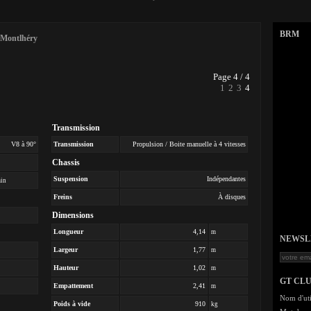
BRM
 Montlhéry
Page 4 / 4
1
2
3
4
Transmission
V8 à 90°
Transmission
Propulsion / Boite manuelle à 4 vitesses
Chassis
Suspension
Indépendantes
min
Freins
À disques
Dimensions
Longueur
4,14
m
NEWSLET
Largeur
1,77
m
Hauteur
1,02
m
GT CL
Empattement
2,41
m
Nom d'uti
Poids à vide
910
kg