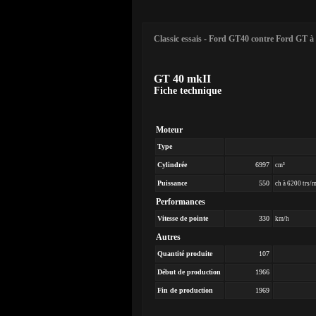
Classic essais
-
Ford GT40 contre Ford GT à
GT 40 mkII
Fiche technique
Moteur
Type
Cylindrée
6997
cm³
Puissance
550
ch à 6200 trs/
Performances
Vitesse de pointe
330
km/h
Autres
Quantité produite
107
Début de production
1966
Fin de production
1969