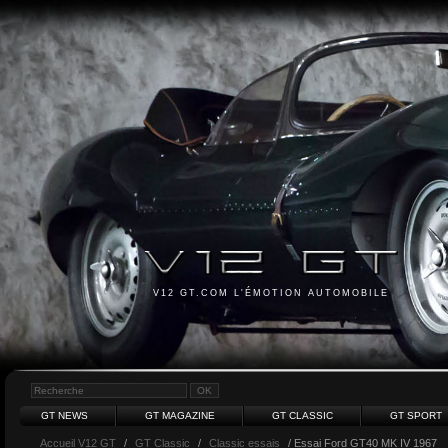
V12 GT.COM L'ÉMOTION AUTOMOBILE
GT NEWS
GT MAGAZINE
GT CLASSIC
GT SPORT
Accueil V12 GT
/
GT Classic
/
Classic essais
/ Essai Ford GT40 MK IV 1967