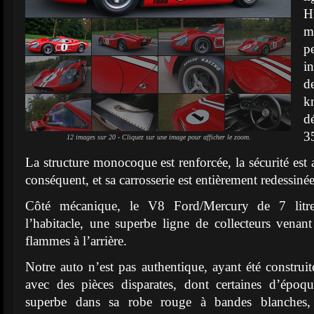
H
m
p
i
d
k
d
35
12 images sur 20 - Cliquez sur une image pour afficher le zoom.
La structure monocoque est renforcée, la sécurité est
conséquent, et sa carrosserie est entièrement redessinée
Côté mécanique, le V8 Ford/Mercury de 7 litres 
l’habitacle, une superbe ligne de collecteurs venan
flammes à l’arrière.
Notre auto n’est pas authentique, ayant été construit
avec des pièces disparates, dont certaines d’époq
superbe dans sa robe rouge à bandes blanches, 