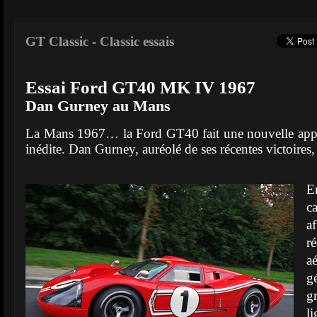
GT Classic
-
Classic essais
Essai Ford GT40 MK IV 1967
Dan Gurney au Mans
La Mans 1967… la Ford GT40 fait une nouvelle appa
inédite. Dan Gurney, auréolé de ses récentes victoires, 
E
ca
a
r
a
g
g
l