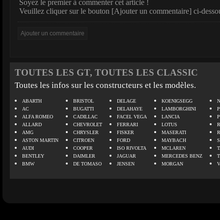
Soyez le premier à commenter cet article !
Veuillez cliquer sur le bouton [Ajouter un commentaire] ci-desso
TOUTES LES GT, TOUTES LES CLASSIC
Toutes les infos sur les constructeurs et les modèles.
ABARTH
BRISTOL
DELAGE
KOENIGSEGG
N
AC
BUGATTI
DELAHAYE
LAMBORGHINI
P
ALFA ROMEO
CADILLAC
FACEL VEGA
LANCIA
ALLARD
CHEVROLET
FERRARI
LOTUS
AMG
CHRYSLER
FISKER
MASERATI
ASTON MARTIN
CITROEN
FORD
MAYBACH
AUDI
COOPER
ISO RIVOLTA
MCLAREN
BENTLEY
DAIMLER
JAGUAR
MERCEDES BENZ
BMW
DE TOMASO
JENSEN
MORGAN