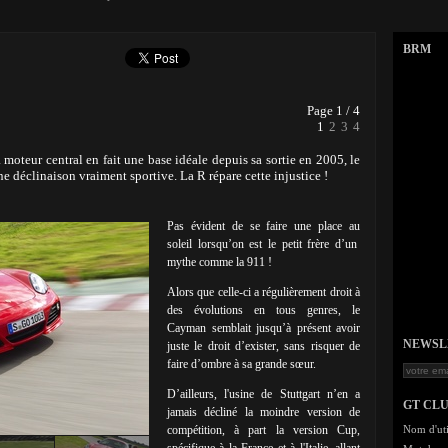
BRM
Page 1 / 4
1
2
3
4
 moteur central en fait une base idéale depuis sa sortie en 2005, le
e déclinaison vraiment sportive. La R répare cette injustice !
Pas évident de se faire une place au
soleil lorsqu’on est le petit frère d’un
mythe comme la 911 !
Alors que celle-ci a régulièrement droit à
des évolutions en tous genres, le
Cayman semblait jusqu’à présent avoir
NEWSLET
juste le droit d’exister, sans risquer de
faire d’ombre à sa grande sœur.
D’ailleurs, l'usine de Stuttgart n’en a
GT CL
jamais décliné la moindre version de
compétition, à part la version Cup,
Nom d'uti