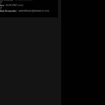
67
Divo
- 01/01/1967
(14/10)
67
ini Aventador
-
madridhouari@hotmail.es
(6/04)