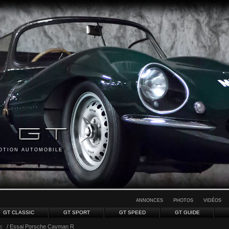
MOTION AUTOMOBILE
ANNONCES
PHOTOS
VIDÉOS
GT CLASSIC
GT SPORT
GT SPEED
GT GUIDE
s
/ Essai Porsche Cayman R