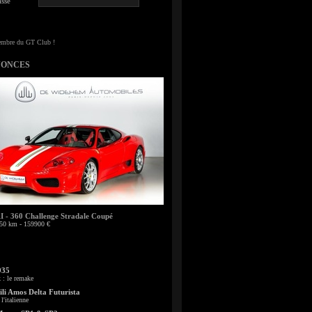
sse
NONCES
- 360 Challenge Stradale Coupé
50 km - 159900 €
935
: le remake
li Amos Delta Futurista
l'italienne