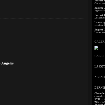
Ferrari 
Ode au pas
Bugatti 
Hypercar a
Ferrari 4
Le 50ème c
Lamborgh
Le retour d
Bugatti 
L'arme fata
GALER
GALER
 Angeles
LA CO
AGEND
DERNI
Cheetah
cheetah v
TVR Grif
01/01/19
Porsche 