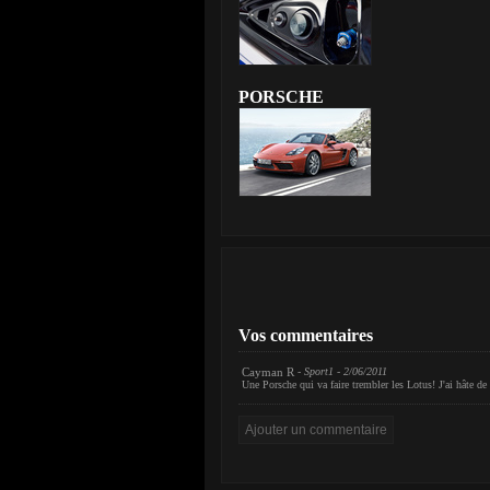
PORSCHE
Vos commentaires
Cayman R
- Sport1 - 2/06/2011
Une Porsche qui va faire trembler les Lotus! J'ai hâte de l