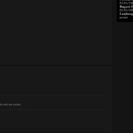
01/01/19
Bugatti 
01/01/19
Lamborgh
projet
a voir sur circuit.