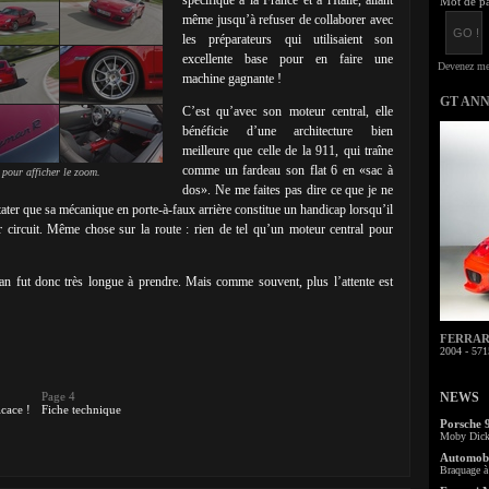
spécifique à la France et à l'Italie, allant
Mot de pa
même jusqu’à refuser de collaborer avec
les préparateurs qui utilisaient son
excellente base pour en faire une
machine gagnante !
GT AN
C’est qu’avec son moteur central, elle
bénéficie d’une architecture bien
meilleure que celle de la 911, qui traîne
comme un fardeau son flat 6 en «sac à
 pour afficher le zoom.
dos». Ne me faites pas dire ce que je ne
tater que sa mécanique en porte-à-faux arrière constitue un handicap lorsqu’il
ur circuit. Même chose sur la route : rien de tel qu’un moteur central pour
n fut donc très longue à prendre. Mais comme souvent, plus l’attente est
FERRARI 
2004 - 571
Page 4
NEWS
icace !
Fiche technique
Porsche 
Moby Dick 
Automobi
Braquage à 