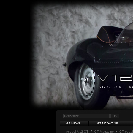
V12 GT.COM L'É
GT NEWS
GT MAGAZINE
Accueil V12 GT
/
GT Magazine
/
GT essai