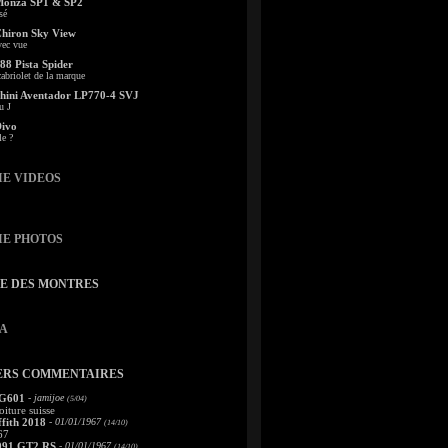
Monza SP1 & SP2
sé
Chiron Sky View
vec vue
88 Pista Spider
abriolet de la marque
ini Aventador LP770-4 SVJ
u J
Divo
le ?
IE VIDEOS
IE PHOTOS
TE DES MONTRES
A
ERS COMMENTAIRES
 G601
- jamijoe
(5/04)
oiture suisse
fith 2018
- 01/01/1967
(14/10)
67
991 GT2 RS
- 01/01/1967
(14/10)