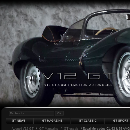
V12 GT.COM L'ÉMOTION AUTOMOBILE
GT NEWS
GT MAGAZINE
GT CLASSIC
GT SPORT
Accueil V12 GT
/
GT Magazine
/
GT essais
/ Essai Mercedes CL 63 & 65 AMG