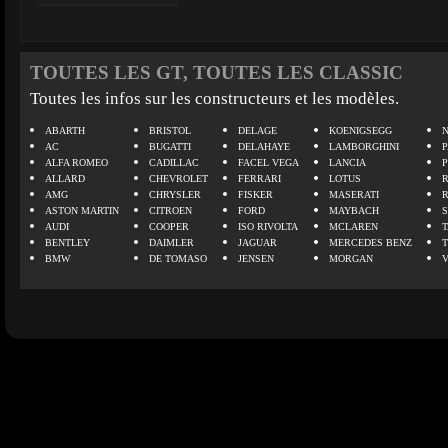
TOUTES LES GT, TOUTES LES CLASSIC
Toutes les infos sur les constructeurs et les modèles.
ABARTH
BRISTOL
DELAGE
KOENIGSEGG
N
AC
BUGATTI
DELAHAYE
LAMBORGHINI
P
ALFA ROMEO
CADILLAC
FACEL VEGA
LANCIA
ALLARD
CHEVROLET
FERRARI
LOTUS
AMG
CHRYSLER
FISKER
MASERATI
ASTON MARTIN
CITROEN
FORD
MAYBACH
AUDI
COOPER
ISO RIVOLTA
MCLAREN
BENTLEY
DAIMLER
JAGUAR
MERCEDES BENZ
BMW
DE TOMASO
JENSEN
MORGAN