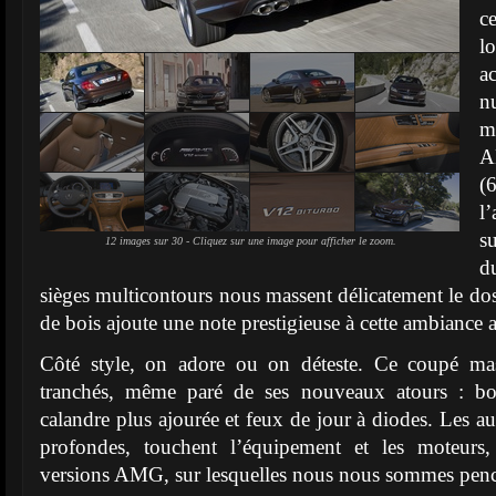
c
l
a
n
m
A
l
s
12 images sur 30 - Cliquez sur une image pour afficher le zoom.
d
sièges multicontours nous massent délicatement le dos
de bois ajoute une note prestigieuse à cette ambiance a
Côté style, on adore ou on déteste. Ce coupé mas
tranchés, même paré de ses nouveaux atours : bou
calandre plus ajourée et feux de jour à diodes. Les au
profondes, touchent l’équipement et les moteur
versions AMG, sur lesquelles nous nous sommes pen