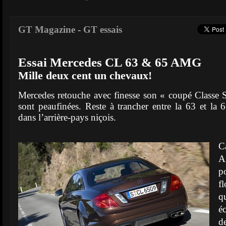
GT Magazine
-
GT essais
Essai Mercedes CL 63 & 65 AMG
Mille deux cent un chevaux!
Mercedes retouche avec finesse son « coupé Classe
sont peaufinées. Reste à trancher entre la 63 et la 6
dans l’arrière-pays niçois.
C
A
p
f
q
é
d