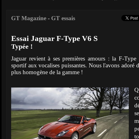
GT Magazine
-
GT essais
Essai Jaguar F-Type V6 S
Typée !
Jaguar revient à ses premières amours : la F-Type 
sportif aux vocalises puissantes. Nous l'avons adoré 
plus homogène de la gamme !
Q
c
d
se
m
p
t