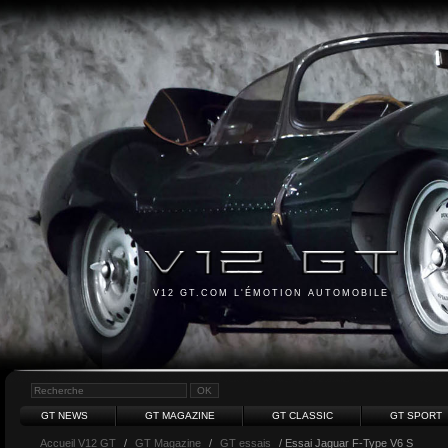
V12 GT.COM L'ÉMOTION AUTOMOBILE
GT NEWS
GT MAGAZINE
GT CLASSIC
GT SPORT
Accueil V12 GT
/
GT Magazine
/
GT essais
/ Essai Jaguar F-Type V6 S