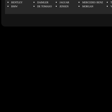
BENTLEY
DAIMLER
JAGUAR
MERCEDES BENZ
BMW
DE TOMASO
JENSEN
MORGAN