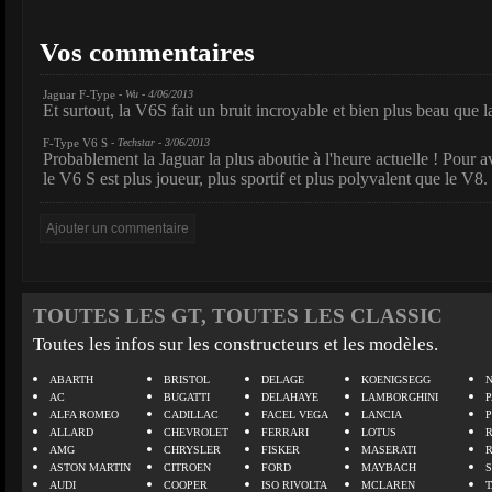
Vos commentaires
Jaguar F-Type
- Wu - 4/06/2013
Et surtout, la V6S fait un bruit incroyable et bien plus beau que 
F-Type V6 S
- Techstar - 3/06/2013
Probablement la Jaguar la plus aboutie à l'heure actuelle ! Pour av
le V6 S est plus joueur, plus sportif et plus polyvalent que le V8.
TOUTES LES GT, TOUTES LES CLASSIC
Toutes les infos sur les constructeurs et les modèles.
ABARTH
BRISTOL
DELAGE
KOENIGSEGG
N
AC
BUGATTI
DELAHAYE
LAMBORGHINI
P
ALFA ROMEO
CADILLAC
FACEL VEGA
LANCIA
ALLARD
CHEVROLET
FERRARI
LOTUS
AMG
CHRYSLER
FISKER
MASERATI
ASTON MARTIN
CITROEN
FORD
MAYBACH
AUDI
COOPER
ISO RIVOLTA
MCLAREN