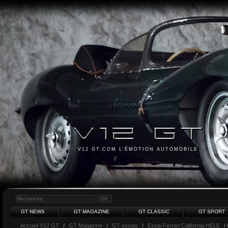
V12 GT.COM L'ÉMOTION AUTOMOBILE
GT NEWS
GT MAGAZINE
GT CLASSIC
GT SPORT
Accueil V12 GT
/
GT Magazine
/
GT essais
/
Essai Ferrari California HELE
/ 