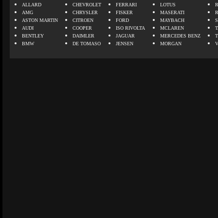
ALLARD
CHEVROLET
FERRARI
LOTUS
AMG
CHRYSLER
FISKER
MASERATI
ASTON MARTIN
CITROEN
FORD
MAYBACH
AUDI
COOPER
ISO RIVOLTA
MCLAREN
BENTLEY
DAIMLER
JAGUAR
MERCEDES BENZ
BMW
DE TOMASO
JENSEN
MORGAN