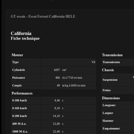
GT essais
-
Essai Ferrari California HELE
California
Fiche technique
Moteur
Transmission
Type
V8
Transmission
Chassis
Cylindrée
4297
cm³
Puissance
460
ch à 7750 trs/min
Suspension
Couple
49
m/kg à 5000 trs/min
Freins
Performances
Dimensions
0-100 km/h
4,40
s
Longueur
0-160 km/h
9,10
s
Largeur
0-200 km/h
14,10
s
Hauteur
400 M d.a.
12,60
s
Empattement
1000 M d.a.
22,40
s