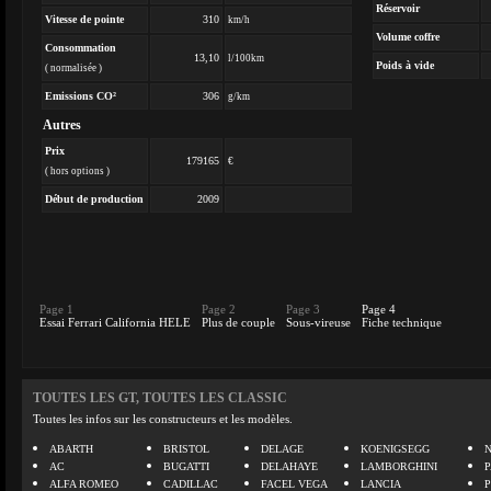
Réservoir
Vitesse de pointe
310
km/h
Volume coffre
Consommation
13,10
l/100km
Poids à vide
( normalisée )
Emissions CO²
306
g/km
Autres
Prix
179165
€
( hors options )
Début de production
2009
Page 1
Page 2
Page 3
Page 4
Essai Ferrari California HELE
Plus de couple
Sous-vireuse
Fiche technique
TOUTES LES GT, TOUTES LES CLASSIC
Toutes les infos sur les constructeurs et les modèles.
ABARTH
BRISTOL
DELAGE
KOENIGSEGG
N
AC
BUGATTI
DELAHAYE
LAMBORGHINI
P
ALFA ROMEO
CADILLAC
FACEL VEGA
LANCIA