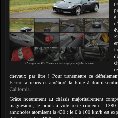
p
p
à
n
é
E
e
i
d
c
12 images sur 17 - Cliquez sur une image pour afficher le zoom.
r
chevaux par litre ! Pour transmettre ce déferlemen
Ferrari
a repris et amélioré la boite à double-embr
California.
Grâce notamment au châssis majoritairement comp
magnésium, le poids à vide reste contenu : 1380
annoncées atomisent la 430 : le 0 à 100 km/h est exp