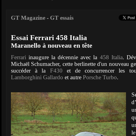
GT Magazine
-
GT essais
Essai Ferrari 458 Italia
Maranello à nouveau en tête
Ferrari
inaugure la décennie avec la
458 Italia
. Dév
Michaël Schumacher, cette berlinette d'un nouveau gen
succéder à la
F430
et de concurrencer les touj
Lamborghini Gallardo
et autre
Porsche Turbo
.
S
d
u
q
u
l