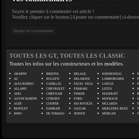
Soyez le premier à commenter cet article !
Veuillez cliquer sur le bouton [Ajouter un commentaire] ci-desso
TOUTES LES GT, TOUTES LES CLASSIC
Toutes les infos sur les constructeurs et les modèles.
ABARTH
BRISTOL
DELAGE
KOENIGSEGG
N
AC
BUGATTI
DELAHAYE
LAMBORGHINI
P
ALFA ROMEO
CADILLAC
FACEL VEGA
LANCIA
ALLARD
CHEVROLET
FERRARI
LOTUS
AMG
CHRYSLER
FISKER
MASERATI
ASTON MARTIN
CITROEN
FORD
MAYBACH
AUDI
COOPER
ISO RIVOLTA
MCLAREN
BENTLEY
DAIMLER
JAGUAR
MERCEDES BENZ
BMW
DE TOMASO
JENSEN
MORGAN