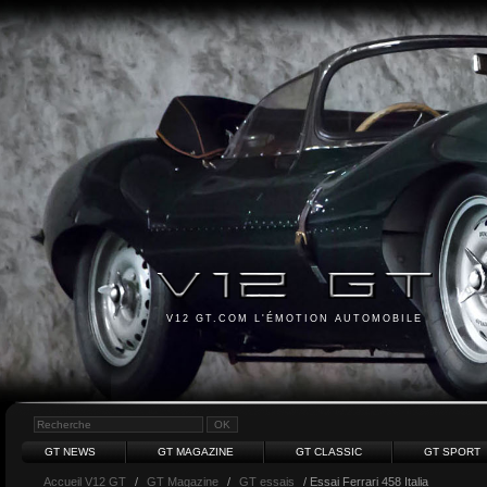
V12 GT.COM L'ÉMOTION AUTOMOBILE
GT NEWS
GT MAGAZINE
GT CLASSIC
GT SPORT
Accueil V12 GT
/
GT Magazine
/
GT essais
/ Essai Ferrari 458 Italia