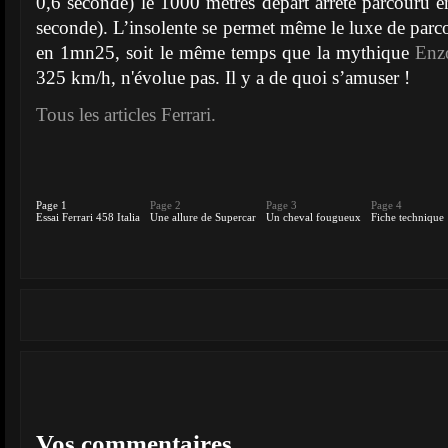
0,6 seconde) le 1000 mètres départ arrêté parcouru e
seconde). L’insolente se permet même le luxe de parco
en 1mn25, soit le même temps que la mythique
Enz
325 km/h, n'évolue pas. Il y a de quoi s’amuser !
Tous les articles Ferrari.
Page 1
Page 2
Page 3
Page 4
Essai Ferrari 458 Italia
Une allure de Supercar
Un cheval fougueux
Fiche technique
Vos commentaires