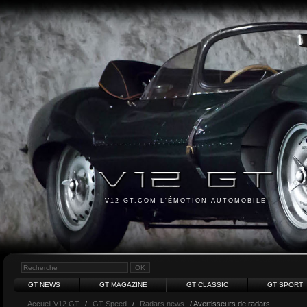
V12 GT.COM L'ÉMOTION AUTOMOBILE
GT NEWS
GT MAGAZINE
GT CLASSIC
GT SPORT
Accueil V12 GT
/
GT Speed
/
Radars news
/ Avertisseurs de radars