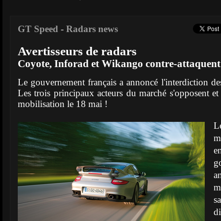
GT Speed
-
Radars news
Avertisseurs de radars
Coyote, Inforad et Wikango contre-attaquent
Le gouvernement français a annoncé l'interdiction des
Les trois principaux acteurs du marché s'opposent et
mobilisation le 18 mai !
Le
m
e
g
a
m
s
d