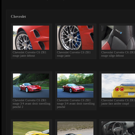
Chevrolet
Chevrolet Corvette C6 ZR1
Chevrolet Corvette C6 ZR1
Chevrolet Corvette C6 ZR1
rouge jante debout
rouge jante
rouge siège debout
Chevrolet Corvette C6 ZR1
Chevrolet Corvette C6 ZR1
Chevrolet Corvette C6 ZR1
rouge 3/4 avant droit travelling
rouge 3/4 avant droit travelling
jaune face arrière coupé
penché 2
penché