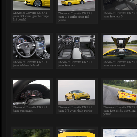
Chevrolet Corvette C6 ZR1
Chevrolet Corvette C6 ZR1
Chevrolet Corvette C6 ZR1
jaune 3/4 avant gauche coupé
jaune intérieur 3
jaune 3/4 arrière droit filé
filé penché
penché
Chevrolet Corvette C6 ZR1
Chevrolet Corvette C6 ZR1
Chevrolet Corvette C6 ZR1
jaune tableau de bord
jaune intérieur
jaune capot ouvert
Chevrolet Corvette C6 ZR1
Chevrolet Corvette C6 ZR1
Chevrolet Corvette C6 ZR1
jaune compteurs
jaune 3/4 avant droit penché
jaune face arrière travelling
penché