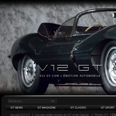
V12 GT.COM L'ÉMOTION AUTOMOBILE
GT NEWS
GT MAGAZINE
GT CLASSIC
GT SPORT
Accueil V12 GT
/
Les plus belles photos de GT et de Classic.
/
Photos GT
/ Ch