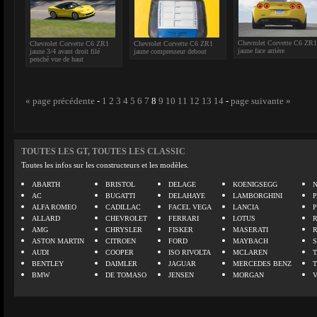
Chevrolet Corvette C6 ZR1
Chevrolet Corvette C6 ZR1
Chevrolet Corvette C6 ZR1
jaune face arrière
jaune 3/4 avant droit filé
jaune compresseur debout
penché vue de haut
« page précédente
-
1
2
3
4
5
6
7
8
9
10
11
12
13
14
-
page suivante »
TOUTES LES GT, TOUTES LES CLASSIC
Toutes les infos sur les constructeurs et les modèles.
ABARTH
BRISTOL
DELAGE
KOENIGSEGG
N
AC
BUGATTI
DELAHAYE
LAMBORGHINI
P
ALFA ROMEO
CADILLAC
FACEL VEGA
LANCIA
ALLARD
CHEVROLET
FERRARI
LOTUS
AMG
CHRYSLER
FISKER
MASERATI
ASTON MARTIN
CITROEN
FORD
MAYBACH
AUDI
COOPER
ISO RIVOLTA
MCLAREN
BENTLEY
DAIMLER
JAGUAR
MERCEDES BENZ
BMW
DE TOMASO
JENSEN
MORGAN