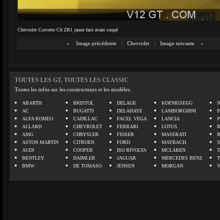
Chevrolet Corvette C6 ZR1 jaune face avant coupé
«
Image précédente
|
Chevrolet
|
Image suivante
»
TOUTES LES GT, TOUTES LES CLASSIC
Toutes les infos sur les constructeurs et les modèles.
ABARTH
BRISTOL
DELAGE
KOENIGSEGG
N
AC
BUGATTI
DELAHAYE
LAMBORGHINI
P
ALFA ROMEO
CADILLAC
FACEL VEGA
LANCIA
ALLARD
CHEVROLET
FERRARI
LOTUS
AMG
CHRYSLER
FISKER
MASERATI
ASTON MARTIN
CITROEN
FORD
MAYBACH
AUDI
COOPER
ISO RIVOLTA
MCLAREN
BENTLEY
DAIMLER
JAGUAR
MERCEDES BENZ
BMW
DE TOMASO
JENSEN
MORGAN