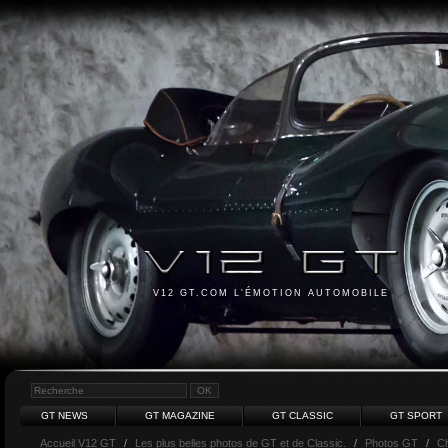
V12 GT.COM L'ÉMOTION AUTOMOBILE
GT NEWS
GT MAGAZINE
GT CLASSIC
GT SPORT
Accueil V12 GT
/
Les plus belles photos de GT et de Classic.
/
Photos GT
/
Ch