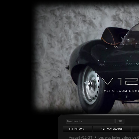
V12 GT.COM L'É
GT NEWS
GT MAGAZINE
Accueil V12 GT
/
Les plus belles vidéos de 