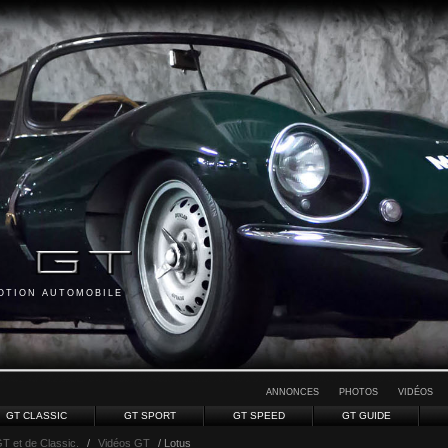
MOTION AUTOMOBILE
ANNONCES
PHOTOS
VIDÉOS
GT CLASSIC
GT SPORT
GT SPEED
GT GUIDE
GT et de Classic.
/
Vidéos GT
/ Lotus