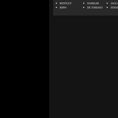
BENTLEY
DAIMLER
JAGU
BMW
DE TOMASO
JENS