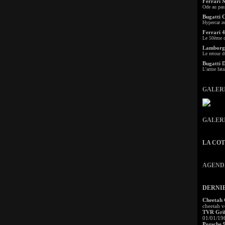
Ferrari 
Ode au pas
Bugatti 
Hypercar a
Ferrari 4
Le 50ème c
Lamborgh
Le retour d
Bugatti 
L'arme fata
GALER
GALER
LA CO
AGEND
DERNI
Cheetah
cheetah v
TVR Grif
01/01/19
Porsche 