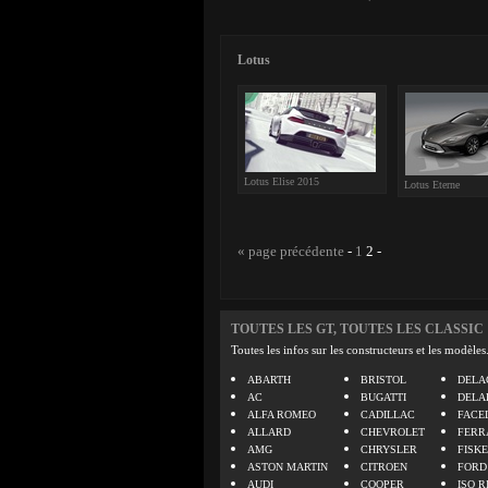
Lotus
Lotus Elise 2015
Lotus Eterne
« page précédente
-
1
2
-
TOUTES LES GT, TOUTES LES CLASSIC
Toutes les infos sur les constructeurs et les modèles
ABARTH
BRISTOL
DELA
AC
BUGATTI
DELA
ALFA ROMEO
CADILLAC
FACE
ALLARD
CHEVROLET
FERR
AMG
CHRYSLER
FISK
ASTON MARTIN
CITROEN
FORD
AUDI
COOPER
ISO R