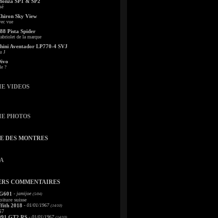
Monza SP1 & SP2
sé
Chiron Sky View
vec vue
88 Pista Spider
abriolet de la marque
ini Aventador LP770-4 SVJ
u J
Divo
le ?
IE VIDEOS
IE PHOTOS
TE DES MONTRES
A
ERS COMMENTAIRES
 G601
- jamijoe
(5/04)
oiture suisse
fith 2018
- 01/01/1967
(14/10)
67
991 GT2 RS
- 01/01/1967
(14/10)