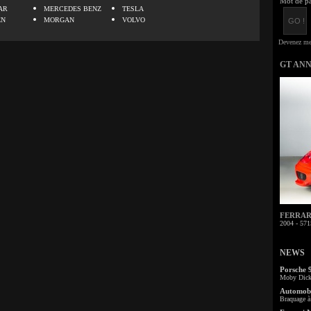
Mot de pa
AR
MERCEDES BENZ
TESLA
EN
MORGAN
VOLVO
GT AN
FERRARI 
2004 - 571
NEWS
Porsche 
Moby Dick 
Automobi
Braquage à 