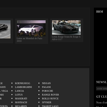
BRM
Lotus Exige Scura & Exige S
Lotus au Mondial de Paris
ABA-1117
2010
.
NEWSLET
GE
KOENIGSEGG
NISSAN
HAYE
LAMBORGHINI
PAGANI
L VEGA
LANCIA
PORSCHE
ARI
LOTUS
RANGE ROVER
GT CL
ER
MASERATI
ROLLS ROYCE
MAYBACH
SPYKER
Nom d'uti
IVOLTA
MCLAREN
TALBOT LAGO