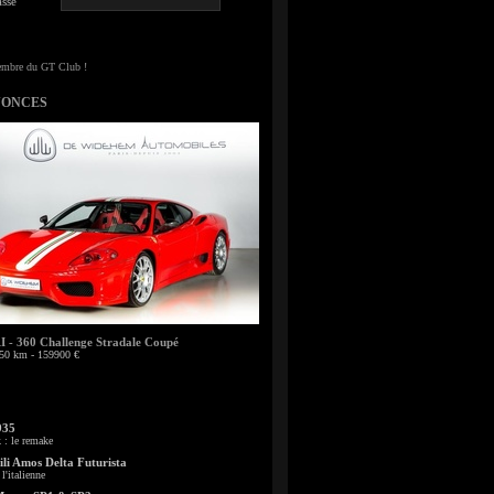
sse
NONCES
- 360 Challenge Stradale Coupé
50 km - 159900 €
935
: le remake
li Amos Delta Futurista
l'italienne