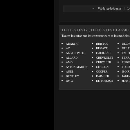
«
Vidéo précédente
|
L
TOUTES LES GT, TOUTES LES CLASSIC
Toutes les infos sur les constructeurs et les modèles
ABARTH
BRISTOL
DELA
AC
BUGATTI
DELA
ALFA ROMEO
CADILLAC
FACE
ALLARD
CHEVROLET
FERR
AMG
CHRYSLER
FISK
ASTON MARTIN
CITROEN
FORD
AUDI
COOPER
ISO R
BENTLEY
DAIMLER
JAGU
BMW
DE TOMASO
JENS