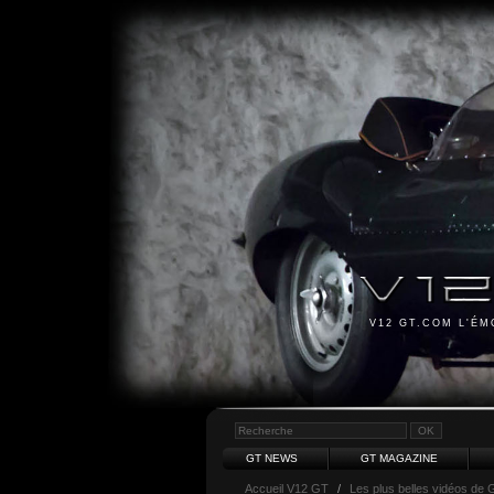
V12 GT.COM L'É
GT NEWS
GT MAGAZINE
Accueil V12 GT
/
Les plus belles vidéos de 