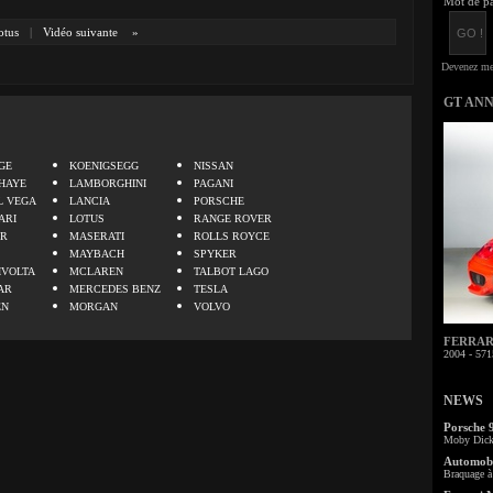
Mot de pa
otus
|
Vidéo suivante
»
GT AN
.
GE
KOENIGSEGG
NISSAN
HAYE
LAMBORGHINI
PAGANI
L VEGA
LANCIA
PORSCHE
ARI
LOTUS
RANGE ROVER
ER
MASERATI
ROLLS ROYCE
MAYBACH
SPYKER
IVOLTA
MCLAREN
TALBOT LAGO
AR
MERCEDES BENZ
TESLA
EN
MORGAN
VOLVO
FERRARI 
2004 - 571
NEWS
Porsche 
Moby Dick 
Automobi
Braquage à 