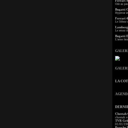
Ferrari 
Ode au pas
Bugatti 
Hypercar a
Ferrari 4
Le 50ème c
Lamborgh
Le retour d
Bugatti 
L'arme fata
GALER
GALER
LA CO
AGEND
DERNI
Cheetah
cheetah v
TVR Grif
01/01/19
Porsche 