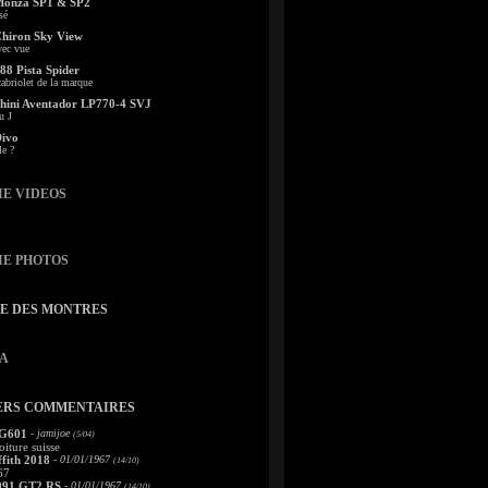
Monza SP1 & SP2
sé
Chiron Sky View
vec vue
88 Pista Spider
abriolet de la marque
ini Aventador LP770-4 SVJ
u J
Divo
le ?
IE VIDEOS
IE PHOTOS
TE DES MONTRES
A
ERS COMMENTAIRES
 G601
- jamijoe
(5/04)
oiture suisse
fith 2018
- 01/01/1967
(14/10)
67
991 GT2 RS
- 01/01/1967
(14/10)