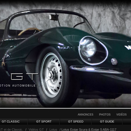
MOTION AUTOMOBILE
ANNONCES
PHOTOS
VIDÉOS
GT CLASSIC
GT SPORT
GT SPEED
GT GUIDE
GT et de Classic.
/
Vidéos GT
/
Lotus
/ Lotus Exige Scura & Exige S ABA-1117