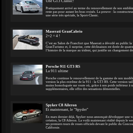
Une GT3 Classic!
Pratiquement arrivé au terme du renouvellement de son emblém
reste pas pour autant les bras croisés. La preuve : la construct
une série très spéciale, la Sport-Classic.
Maserati GranCabrio
2+2 = 4 !
C’est au Salon de Francfort que Maserati a dévoilé au public la
GranTurismo et, ô surprise, cette déclinaison est dotée de quat
l’histoire de la marque au trident, qui justifie un changement 
Porsche 911 GT3 RS
La 911 ultime
Porsche continue le renouvellement de la gamme de son modèle f
version la plus extrême de la 911 : la GT3 RS. Cette version taill
moins homologuée sur route où, grâce à son poids inférieur à 
supplémentaires, elle offre des sensations démentielles.
Spyker C8 Aileron
Et maintenant, le "Spyder"
En mars dernier déjà, Spyker nous annonçait développer une va
création, la C8 Aileron. La voilà maintenant réalité depuis le we
ses premiers tours de roues officiels devant le public du Conc
Californie.