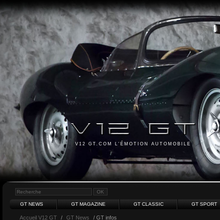
V12 GT.COM L'ÉMOTION AUTOMOBILE
GT NEWS
GT MAGAZINE
GT CLASSIC
GT SPORT
Accueil V12 GT
/
GT News
/ GT infos