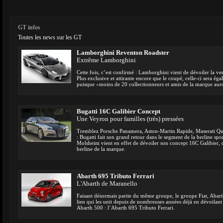
GT infos
Toutes les news sur les GT
Lamborghini Reventon Roadster
Extrême Lamborghini
Cette fois, c’est confirmé : Lamborghini vient de dévoiler la v
Plus exclusive et attirante encore que le coupé, celle-ci sera éga
puisque «moins de 20 collectionneurs et amis de la marque auron
Bugatti 16C Galibier Concept
Une Veyron pour familles (très) pressées
Tremblez Porsche Panamera, Aston-Martin Rapide, Maserati Qu
: Bugatti fait son grand retour dans le segment de la berline sp
Molsheim vient en effet de dévoiler son concept 16C Galibier, q
berline de la marque.
Abarth 695 Tributo Ferrari
L'Abarth de Maranello
Faisant désormais partie du même groupe, le groupe Fiat, Abarth
lien qui les unit depuis de nombreuses années déjà en dévoilant u
Abarth 500 : l’Abarth 695 Tributo Ferrari.