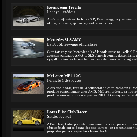
Koenigsegg Trevita
Le joyau suédois
Après la déjà très exclusive CCXR, Koenigsegg en présentera à 
ultime, la Trevita, qui en reprend les entrailles.
Mercedes SLS AMG
La 300SL new-age officialisée
Cette fois ca y est, Mercedes a levé le voile sur sa nouvelle G
avec son partenaire AMG, la SLS s’inscrit comme descendante 
«papillon» tout en faisant honneur aux dernières technologies de
McLaren MP4-12C
Formule 1 des routes
Alors que la SLR, fruit de la collaboration entre McLaren et M
produite conjointement avec AMG, McLaren présente sa nouvelle
produite sous sa propre marque dès 2011, 13 ans après l’arrêt d
Lotus Elise Club Racer
Sixties revival
A Francfort, Lotus présentera une nouvelle série spéciale de s
série spéciale qui se donne des airs «sixties» en reprenant ses te
proposées par la marque dans les années 60.