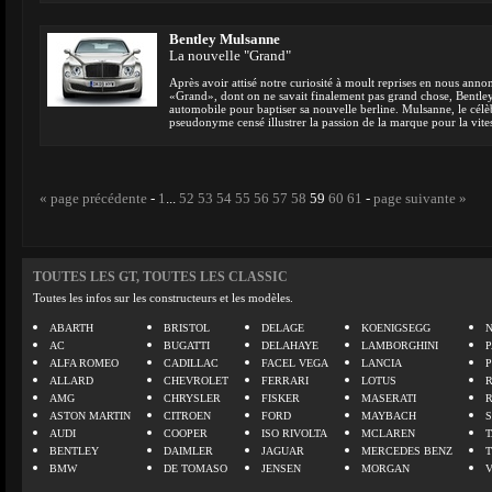
Bentley Mulsanne
La nouvelle "Grand"
Après avoir attisé notre curiosité à moult reprises en nous ann
«Grand», dont on ne savait finalement pas grand chose, Bentley 
automobile pour baptiser sa nouvelle berline. Mulsanne, le célè
pseudonyme censé illustrer la passion de la marque pour la vite
« page précédente
-
1
...
52
53
54
55
56
57
58
59
60
61
-
page suivante »
TOUTES LES GT, TOUTES LES CLASSIC
Toutes les infos sur les constructeurs et les modèles.
ABARTH
BRISTOL
DELAGE
KOENIGSEGG
N
AC
BUGATTI
DELAHAYE
LAMBORGHINI
P
ALFA ROMEO
CADILLAC
FACEL VEGA
LANCIA
ALLARD
CHEVROLET
FERRARI
LOTUS
AMG
CHRYSLER
FISKER
MASERATI
ASTON MARTIN
CITROEN
FORD
MAYBACH
AUDI
COOPER
ISO RIVOLTA
MCLAREN
BENTLEY
DAIMLER
JAGUAR
MERCEDES BENZ
BMW
DE TOMASO
JENSEN
MORGAN