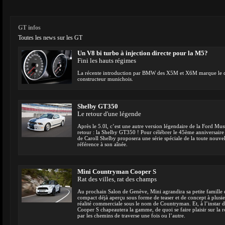
GT infos
Toutes les news sur les GT
Un V8 bi turbo à injection directe pour la M5?
Fini les hauts régimes
La récente introduction par BMW des X5M et X6M marque le dé
constructeur munichois.
Shelby GT350
Le retour d'une légende
Après le 5.0l, c’est une autre version légendaire de la Ford Mus
retour : la Shelby GT350 ! Pour célébrer le 45ème anniversaire d
de Caroll Shelby proposera une série spéciale de la toute nouve
référence à son aînée.
Mini Countryman Cooper S
Rat des villes, rat des champs
Au prochain Salon de Genève, Mini agrandira sa petite famill
compact déjà aperçu sous forme de teaser et de concept à plusi
réalité commerciale sous le nom de Countryman. Et, à l’instar 
Cooper S chapeautera la gamme, de quoi se faire plaisir sur la ro
par les chemins de traverse une fois ou l’autre.