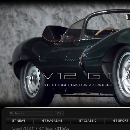
V12 GT.COM L'ÉMOTION AUTOMOBILE
GT NEWS
GT MAGAZINE
GT CLASSIC
GT SPORT
Accueil V12 GT
/
GT News
/ GT infos