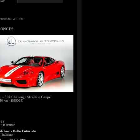
sse
NONCES
- 360 Challenge Stradale Coupé
50 km - 159900 €
935
: le remake
li Amos Delta Futurista
l'italienne