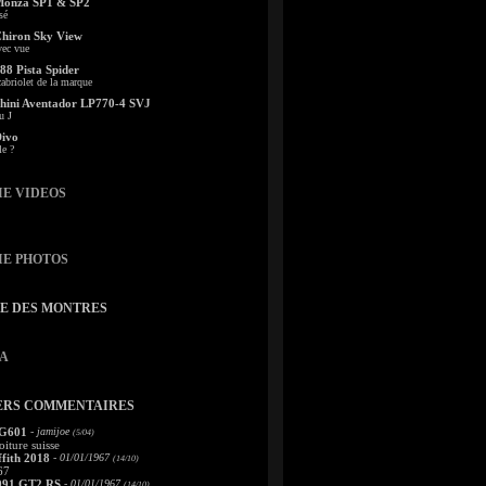
Monza SP1 & SP2
sé
Chiron Sky View
vec vue
88 Pista Spider
abriolet de la marque
ini Aventador LP770-4 SVJ
u J
Divo
le ?
IE VIDEOS
IE PHOTOS
TE DES MONTRES
A
ERS COMMENTAIRES
 G601
- jamijoe
(5/04)
oiture suisse
fith 2018
- 01/01/1967
(14/10)
67
991 GT2 RS
- 01/01/1967
(14/10)