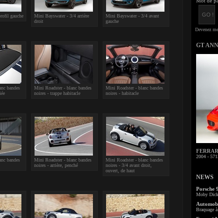
Mot de pa
rofil gauche
Mini Bayswater - 3/4 arrière
Mini Bayswater - 3/4 avant
droit
gauche
GT AN
anc bandes
Mini Roadster - blanc bandes
Mini Roadster - blanc bandes
iée
noires - trappe habitacle
noires - habitacle
FERRARI 
2004 - 571
anc bandes
Mini Roadster - blanc bandes
Mini Roadster - blanc bandes
noires - arrière, penché
noires - 3/4 avant droit,
ouvert, de haut
NEWS
Porsche 
Moby Dick 
Automobi
Braquage à 