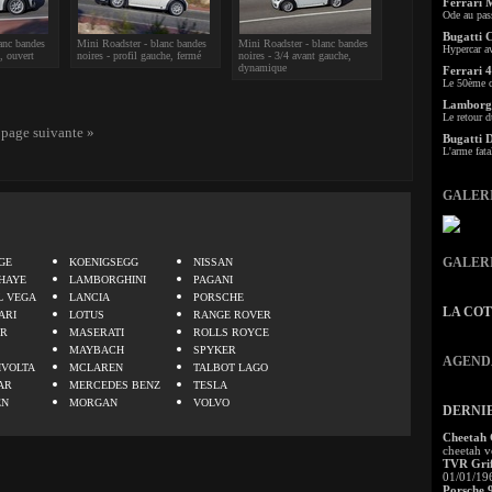
Ferrari 
Ode au pas
Bugatti 
anc bandes
Mini Roadster - blanc bandes
Mini Roadster - blanc bandes
Hypercar a
t, ouvert
noires - profil gauche, fermé
noires - 3/4 avant gauche,
dynamique
Ferrari 4
Le 50ème c
Lamborgh
Le retour d
-
page suivante »
Bugatti 
L'arme fata
GALER
.
GALER
GE
KOENIGSEGG
NISSAN
HAYE
LAMBORGHINI
PAGANI
L VEGA
LANCIA
PORSCHE
LA CO
ARI
LOTUS
RANGE ROVER
ER
MASERATI
ROLLS ROYCE
MAYBACH
SPYKER
AGEND
IVOLTA
MCLAREN
TALBOT LAGO
AR
MERCEDES BENZ
TESLA
EN
MORGAN
VOLVO
DERNI
Cheetah
cheetah v
TVR Grif
01/01/19
Porsche 