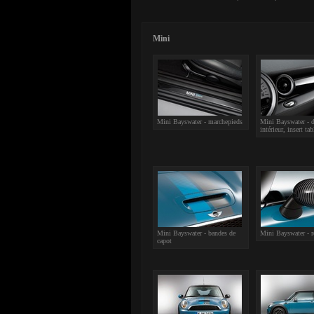
Mini
Mini Bayswater - marchepieds
Mini Bayswater - d
intérieur, insert ta
Mini Bayswater - bandes de
Mini Bayswater - r
capot