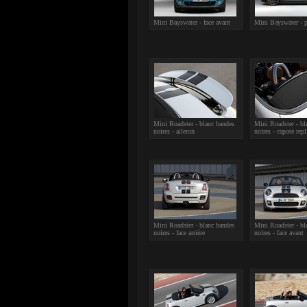
Mini Bayswater - face avant
Mini Bayswater - p
Mini Roadster - blanc bandes
Mini Roadster - bl
noires - aileron
noires - capote repl
Mini Roadster - blanc bandes
Mini Roadster - bl
noires - face arrière
noires - face avant