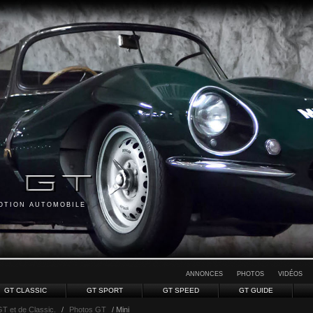
MOTION AUTOMOBILE
ANNONCES
PHOTOS
VIDÉOS
GT CLASSIC
GT SPORT
GT SPEED
GT GUIDE
GT et de Classic.
/
Photos GT
/ Mini