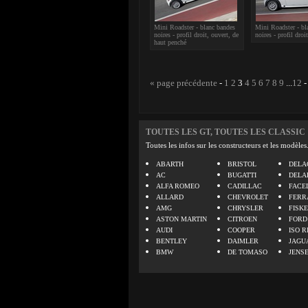
Mini Roadster - blanc bandes
Mini Roadster - bl
noires - profil droit, ouvert, de
noires - profil droi
haut penché
« page précédente
-
1
2
3
4
5
6
7
8
9
...
12
TOUTES LES GT, TOUTES LES CLASSIC
Toutes les infos sur les constructeurs et les modèles
ABARTH
BRISTOL
DELA
AC
BUGATTI
DELA
ALFA ROMEO
CADILLAC
FACE
ALLARD
CHEVROLET
FERR
AMG
CHRYSLER
FISK
ASTON MARTIN
CITROEN
FORD
AUDI
COOPER
ISO R
BENTLEY
DAIMLER
JAGU
BMW
DE TOMASO
JENS