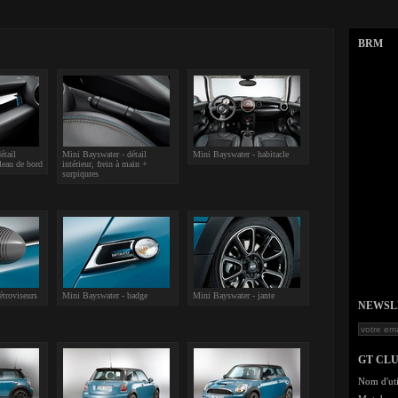
BRM
étail
Mini Bayswater - détail
Mini Bayswater - habitacle
bleau de bord
intérieur, frein à main +
surpiqures
étroviseurs
Mini Bayswater - badge
Mini Bayswater - jante
NEWSLET
GT CL
Nom d'uti