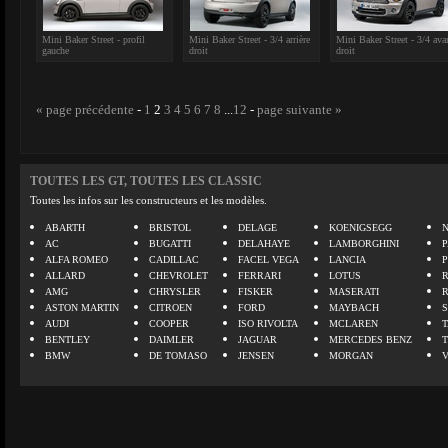
Mini Baker Street - profil
Mini Baker Street - 3/4 arrière
Mini Baker Street - 3/4 ava
gauche
droit
droit
« page précédente
-
1
2
3
4
5
6
7
8
...
12
-
page suivante »
TOUTES LES GT, TOUTES LES CLASSIC
Toutes les infos sur les constructeurs et les modèles.
ABARTH
BRISTOL
DELAGE
KOENIGSEGG
N
AC
BUGATTI
DELAHAYE
LAMBORGHINI
P
ALFA ROMEO
CADILLAC
FACEL VEGA
LANCIA
ALLARD
CHEVROLET
FERRARI
LOTUS
AMG
CHRYSLER
FISKER
MASERATI
ASTON MARTIN
CITROEN
FORD
MAYBACH
AUDI
COOPER
ISO RIVOLTA
MCLAREN
BENTLEY
DAIMLER
JAGUAR
MERCEDES BENZ
BMW
DE TOMASO
JENSEN
MORGAN