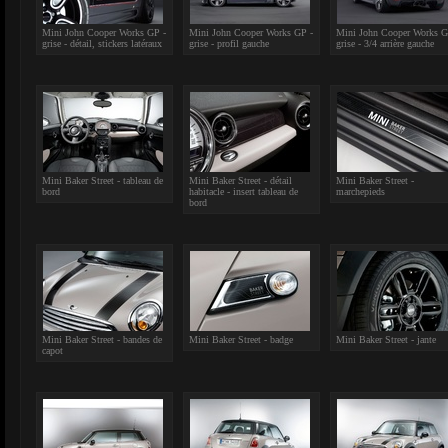
Mini John Cooper Works GP -
Mini John Cooper Works GP -
Mini John Cooper Works G
grise - détail, stickers latéraux
grise - profil gauche
grise - 3/4 arrière gauche
Mini Baker Street - tableau de
Mini Baker Street - détail
Mini Baker Street -
bord
habitacle - insert tableau de
marchepieds
bord
Mini Baker Street - bandes de
Mini Baker Street - badge
Mini Baker Street - jante
capot