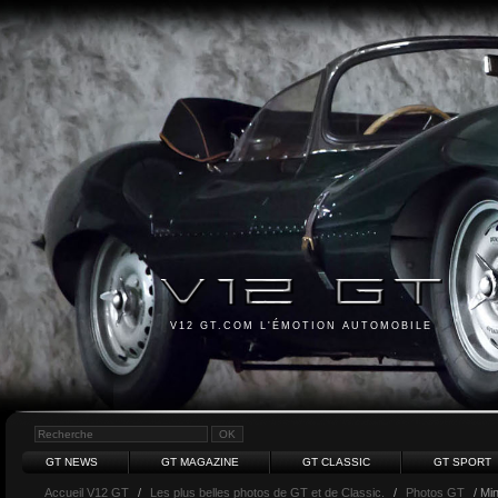
V12 GT.COM L'ÉMOTION AUTOMOBILE
GT NEWS
GT MAGAZINE
GT CLASSIC
GT SPORT
Accueil V12 GT
/
Les plus belles photos de GT et de Classic.
/
Photos GT
/ Min