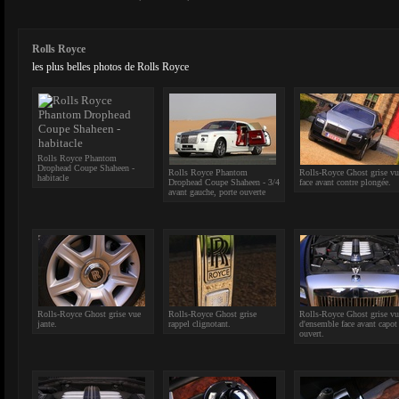
Rolls Royce
les plus belles photos de Rolls Royce
Rolls Royce Phantom
Drophead Coupe Shaheen -
Rolls Royce Phantom
Rolls-Royce Ghost grise vu
habitacle
Drophead Coupe Shaheen - 3/4
face avant contre plongée.
avant gauche, porte ouverte
Rolls-Royce Ghost grise vue
Rolls-Royce Ghost grise
Rolls-Royce Ghost grise vu
jante.
rappel clignotant.
d'ensemble face avant capot
ouvert.