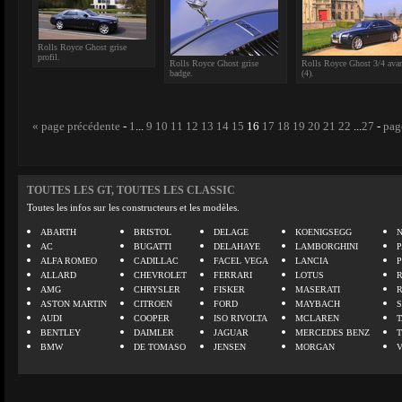
Rolls Royce Ghost grise
profil.
Rolls Royce Ghost grise
Rolls Royce Ghost 3/4 ava
badge.
(4).
« page précédente
-
1
...
9
10
11
12
13
14
15
16
17
18
19
20
21
22
...
27
-
pag
TOUTES LES GT, TOUTES LES CLASSIC
Toutes les infos sur les constructeurs et les modèles.
ABARTH
BRISTOL
DELAGE
KOENIGSEGG
N
AC
BUGATTI
DELAHAYE
LAMBORGHINI
P
ALFA ROMEO
CADILLAC
FACEL VEGA
LANCIA
ALLARD
CHEVROLET
FERRARI
LOTUS
AMG
CHRYSLER
FISKER
MASERATI
ASTON MARTIN
CITROEN
FORD
MAYBACH
AUDI
COOPER
ISO RIVOLTA
MCLAREN
BENTLEY
DAIMLER
JAGUAR
MERCEDES BENZ
BMW
DE TOMASO
JENSEN
MORGAN