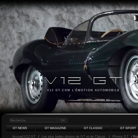
V12 GT.COM L'ÉMOTION AUTOMOBILE
GT NEWS
GT MAGAZINE
GT CLASSIC
GT SPORT
Accueil V12 GT
/
Les plus belles photos de GT et de Classic.
/
Photos GT
/ Ro