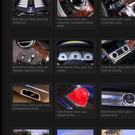
Rolls-Royce Ghost grise vue
Rolls-Royce Ghost grise
Rolls-Royce Ghost grise
moteur (2).
commodos accoudoire central
commodos avant.
arrière.
Rolls-Royce Ghost grise vue
Rolls-Royce Ghost grise vue
Rolls-Royce Ghost grise vu
réglagles ventilation avant.
conteur.
écran de contrôle.
Rolls-Royce Ghost grise sortie
d'échappement arrière.
Rolls-Royce Ghost grise
Rolls-Royce Ghost grise
optique arrière.
optique avant.