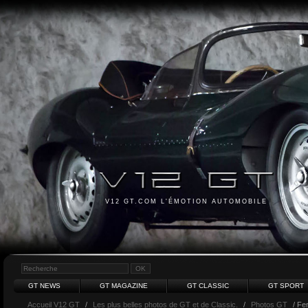
V12 GT.COM L'ÉMOTION AUTOMOBILE
GT NEWS
GT MAGAZINE
GT CLASSIC
GT SPORT
Accueil V12 GT
/
Les plus belles photos de GT et de Classic.
/
Photos GT
/ Fer