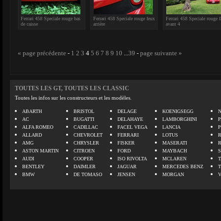
Ferrari 458 Speciale rouge bas
Ferrari 458 Speciale rouge feux
Ferrari 458 Speciale rouge f
de caisse
arrière
avant 4
« page précédente
-
1
2
3
4
5
6
7
8
9
10
...
39
-
page suivante »
TOUTES LES GT, TOUTES LES CLASSIC
Toutes les infos sur les constructeurs et les modèles.
ABARTH
BRISTOL
DELAGE
KOENIGSEGG
N
AC
BUGATTI
DELAHAYE
LAMBORGHINI
P
ALFA ROMEO
CADILLAC
FACEL VEGA
LANCIA
ALLARD
CHEVROLET
FERRARI
LOTUS
AMG
CHRYSLER
FISKER
MASERATI
ASTON MARTIN
CITROEN
FORD
MAYBACH
AUDI
COOPER
ISO RIVOLTA
MCLAREN
BENTLEY
DAIMLER
JAGUAR
MERCEDES BENZ
BMW
DE TOMASO
JENSEN
MORGAN