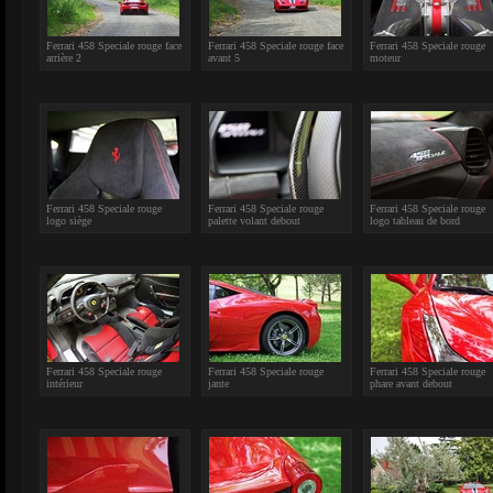
Ferrari 458 Speciale rouge face
Ferrari 458 Speciale rouge face
Ferrari 458 Speciale rouge
arrière 2
avant 5
moteur
Ferrari 458 Speciale rouge
Ferrari 458 Speciale rouge
Ferrari 458 Speciale rouge
logo siège
palette volant debout
logo tableau de bord
Ferrari 458 Speciale rouge
Ferrari 458 Speciale rouge
Ferrari 458 Speciale rouge
intérieur
jante
phare avant debout