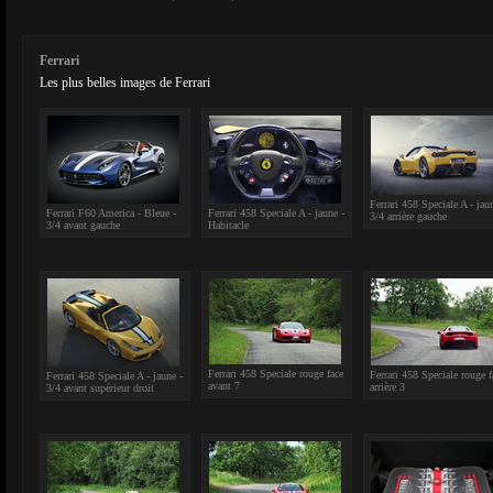
Ferrari
Les plus belles images de Ferrari
Ferrari 458 Speciale A - jau
Ferrari F60 America - Bleue -
Ferrari 458 Speciale A - jaune -
3/4 arrière gauche
3/4 avant gauche
Habitacle
Ferrari 458 Speciale rouge face
Ferrari 458 Speciale rouge f
Ferrari 458 Speciale A - jaune -
avant 7
arrière 3
3/4 avant supérieur droit