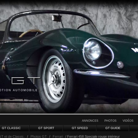
MOTION AUTOMOBILE
ANNONCES
PHOTOS
VIDÉOS
GT CLASSIC
GT SPORT
GT SPEED
GT GUIDE
GT et de Classic.
/
Photos GT
/
Ferrari
/ Ferrari 458 Speciale rouge intérieur