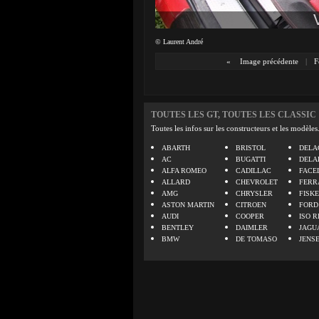
© Laurent André
«
Image précédente
|
F
TOUTES LES GT, TOUTES LES CLASSIC
Toutes les infos sur les constructeurs et les modèles
ABARTH
BRISTOL
DELA
AC
BUGATTI
DELA
ALFA ROMEO
CADILLAC
FACE
ALLARD
CHEVROLET
FERR
AMG
CHRYSLER
FISK
ASTON MARTIN
CITROEN
FORD
AUDI
COOPER
ISO R
BENTLEY
DAIMLER
JAGU
BMW
DE TOMASO
JENS