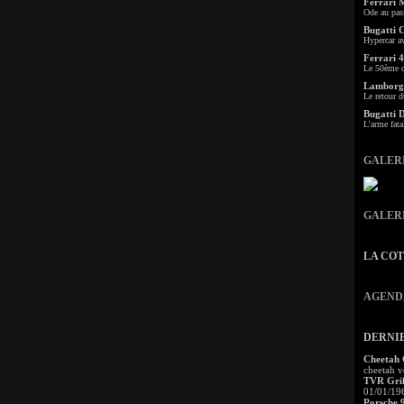
Ferrari 
Ode au pas
Bugatti 
Hypercar a
Ferrari 4
Le 50ème c
Lamborgh
Le retour d
Bugatti 
L'arme fata
GALER
GALER
LA CO
AGEND
DERNI
Cheetah
cheetah v
TVR Grif
01/01/19
Porsche 