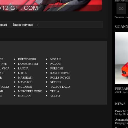
Mot de pa
errari
|
Image suivante
»
GT AN
.
GE
KOENIGSEGG
NISSAN
HAYE
LAMBORGHINI
PAGANI
L VEGA
LANCIA
PORSCHE
ARI
LOTUS
RANGE ROVER
ER
MASERATI
ROLLS ROYCE
MAYBACH
SPYKER
IVOLTA
MCLAREN
TALBOT LAGO
FERRARI 
AR
MERCEDES BENZ
TESLA
2004 - 571
EN
MORGAN
VOLVO
NEWS
Porsche 
Moby Dick 
Automobi
Braquage à 