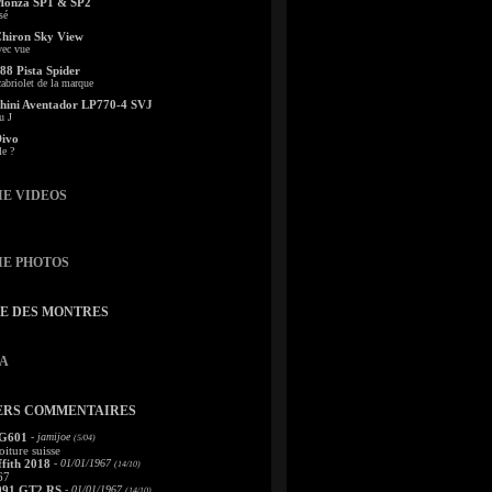
Monza SP1 & SP2
sé
Chiron Sky View
vec vue
88 Pista Spider
abriolet de la marque
ini Aventador LP770-4 SVJ
u J
Divo
le ?
IE VIDEOS
IE PHOTOS
TE DES MONTRES
A
ERS COMMENTAIRES
 G601
- jamijoe
(5/04)
oiture suisse
fith 2018
- 01/01/1967
(14/10)
67
991 GT2 RS
- 01/01/1967
(14/10)