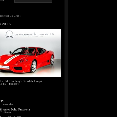
sse
NONCES
- 360 Challenge Stradale Coupé
50 km - 159900 €
935
: le remake
li Amos Delta Futurista
l'italienne