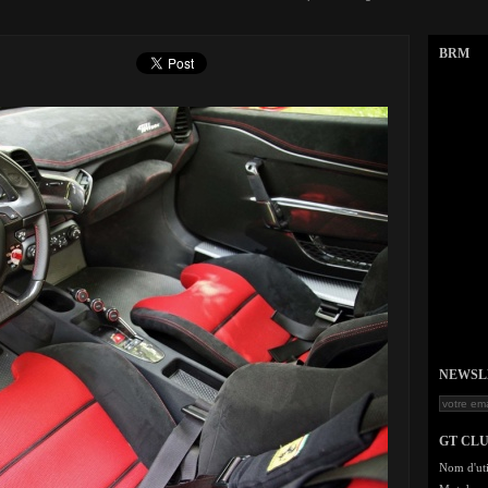
BRM
NEWSLET
GT CL
Nom d'uti