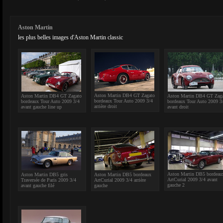
Aston Martin
les plus belles images d'Aston Martin classic
Aston Martin DB4 GT Zagato
Aston Martin DB4 GT Zagato
Aston Martin DB4 GT Zag
bordeaux Tour Auto 2009 3/4
bordeaux Tour Auto 2009 3/4
bordeaux Tour Auto 2009 3
arrière droit
avant gauche line up
avant droit
Aston Martin DB5 bordeau
Aston Martin DB5 gris
Aston Martin DB5 bordeaux
ArtCurial 2009 3/4 avant
Traversée de Paris 2009 3/4
ArtCurial 2009 3/4 arrière
gauche 2
avant gauche filé
gauche