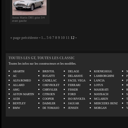
Aston Martin DB5 grise 3/4
avant gauche
« page précédente
-
1
...
5
6
7
8
9
10
11
12
-
TOUTES LES GT, TOUTES LES CLASSIC
Toutes les infos sur les constructeurs et les modèles.
ABARTH
BRISTOL
DELAGE
KOENIGSEGG
N
AC
BUGATTI
DELAHAYE
LAMBORGHINI
P
ALFA ROMEO
CADILLAC
FACEL VEGA
LANCIA
ALLARD
CHEVROLET
FERRARI
LOTUS
AMG
CHRYSLER
FISKER
MASERATI
ASTON MARTIN
CITROEN
FORD
MAYBACH
AUDI
COOPER
ISO RIVOLTA
MCLAREN
BENTLEY
DAIMLER
JAGUAR
MERCEDES BENZ
BMW
DE TOMASO
JENSEN
MORGAN