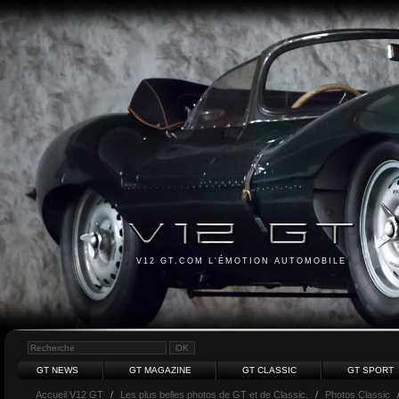
V12 GT.COM L'ÉMOTION AUTOMOBILE
GT NEWS
GT MAGAZINE
GT CLASSIC
GT SPORT
Accueil V12 GT
/
Les plus belles photos de GT et de Classic.
/
Photos Classic
/