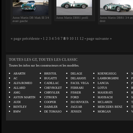
Aston Martin DB Mark III 3/4
Aston Martin DBR1 profil
Aston Martin DBR1 3/4 av
avant gauche
droit
« page précédente
-
1
2
3
4
5
6
7
8
9
10
11
12
-
page suivante »
TOUTES LES GT, TOUTES LES CLASSIC
Toutes les infos sur les constructeurs et les modèles.
ABARTH
BRISTOL
DELAGE
KOENIGSEGG
N
AC
BUGATTI
DELAHAYE
LAMBORGHINI
P
ALFA ROMEO
CADILLAC
FACEL VEGA
LANCIA
ALLARD
CHEVROLET
FERRARI
LOTUS
AMG
CHRYSLER
FISKER
MASERATI
ASTON MARTIN
CITROEN
FORD
MAYBACH
AUDI
COOPER
ISO RIVOLTA
MCLAREN
BENTLEY
DAIMLER
JAGUAR
MERCEDES BENZ
BMW
DE TOMASO
JENSEN
MORGAN