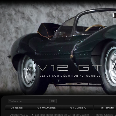
V12 GT.COM L'ÉMOTION AUTOMOBILE
GT NEWS
GT MAGAZINE
GT CLASSIC
GT SPORT
Accueil V12 GT
/
Les plus belles photos de GT et de Classic.
/
Photos Classic
/