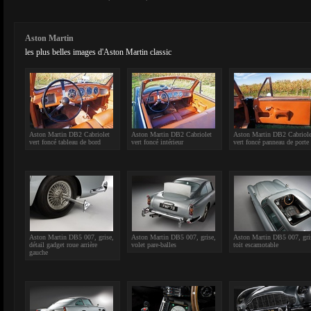
Aston Martin
les plus belles images d'Aston Martin classic
Aston Martin DB2 Cabriolet
Aston Martin DB2 Cabriolet
Aston Martin DB2 Cabriole
vert foncé tableau de bord
vert foncé intérieur
vert foncé panneau de porte
Aston Martin DB5 007, grise,
Aston Martin DB5 007, grise,
Aston Martin DB5 007, gri
détail gadget roue arrière
volet pare-balles
toit escamotable
gauche