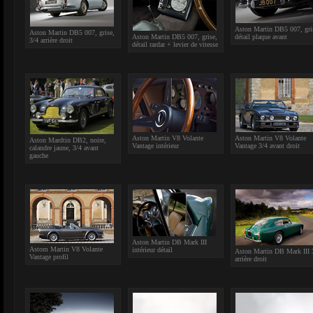
Aston Martin DB5 007, gri
Aston Martin DB5 007, grise,
Aston Martin DB5 007, grise,
détail plaque avant
3/4 arrière droit
détail rardar + levier de vitesse
Aston Martin V8 Volante
Aston Martin V8 Volante
Aston Mardtin DB2, noire,
Vantage intérieur
Vantage 3/4 avant droit
calandre jaune, 3/4 avant
gauche
Aston Martin DB Mark III
Astom Martin V8 Volante
intérieur détail
Aston Martin DB Mark III 
Vantage profil
arrière droit