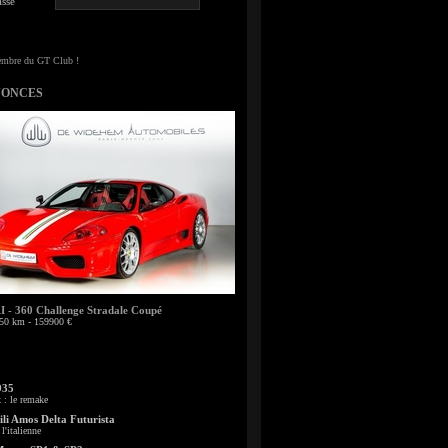
sse
NONCES
- 360 Challenge Stradale Coupé
50 km - 159900 €
935
: le remake
li Amos Delta Futurista
l'italienne