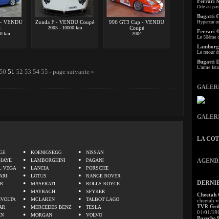
Ferrari 
Ode au pas
Bugatti 
S - VENDU
Zonda F - VENDU Coupé
996 GT3 Cup - VENDU
Hypercar a
é
2005 - 10000 km
Coupé
Ferrari 4
00 km
2004
Le 50ème c
Lamborgh
Le retour d
Bugatti 
L'arme fata
50
51
52
53
54
55
-
page suivante »
GALER
GALER
LA CO
.
GE
KOENIGSEGG
NISSAN
HAYE
LAMBORGHINI
PAGANI
AGEND
L VEGA
LANCIA
PORSCHE
ARI
LOTUS
RANGE ROVER
DERNI
ER
MASERATI
ROLLS ROYCE
MAYBACH
SPYKER
Cheetah
IVOLTA
MCLAREN
TALBOT LAGO
cheetah v
TVR Grif
AR
MERCEDES BENZ
TESLA
01/01/19
EN
MORGAN
VOLVO
Porsche 