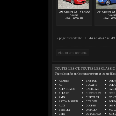
993 Carrera RS - VENDU
964 Carrera R
Coupé
Coup
1995 - 85000 km
1992 - 260
« page précédente
-
1
...
44
45
46
47
48
49
TOUTES LES GT, TOUTES LES CLASSIC
Toutes les infos sur les constructeurs et les modèles
ABARTH
BRISTOL
DELA
AC
BUGATTI
DELA
ALFA ROMEO
CADILLAC
FACE
ALLARD
CHEVROLET
FERR
AMG
CHRYSLER
FISK
ASTON MARTIN
CITROEN
FORD
AUDI
COOPER
ISO R
BENTLEY
DAIMLER
JAGU
BMW
DE TOMASO
JENS