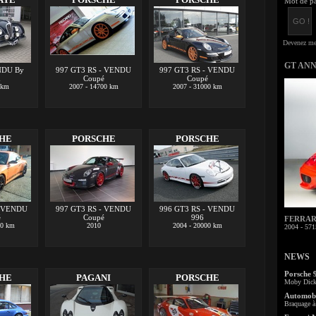
Mot de pa
GT AN
NDU By
997 GT3 RS - VENDU
997 GT3 RS - VENDU
m
Coupé
Coupé
 km
2007 - 14700 km
2007 - 31000 km
HE
PORSCHE
PORSCHE
- VENDU
997 GT3 RS - VENDU
996 GT3 RS - VENDU
é
Coupé
996
FERRARI 
00 km
2010
2004 - 20000 km
2004 - 571
NEWS
Porsche 
HE
PAGANI
PORSCHE
Moby Dick 
Automobi
Braquage à 