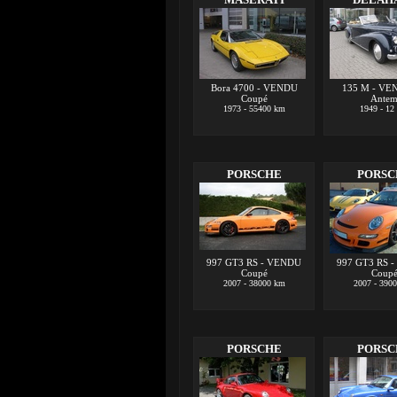
Bora 4700 - VENDU
135 M - VE
Coupé
Ante
1973 - 55400 km
1949 - 12
PORSCHE
PORSC
997 GT3 RS - VENDU
997 GT3 RS 
Coupé
Coup
2007 - 38000 km
2007 - 390
PORSCHE
PORSC