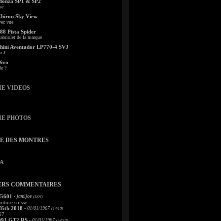
Monza SP1 & SP2
sé
Chiron Sky View
vec vue
88 Pista Spider
abriolet de la marque
ini Aventador LP770-4 SVJ
u J
Divo
le ?
IE VIDEOS
IE PHOTOS
TE DES MONTRES
A
ERS COMMENTAIRES
 G601
- jamijoe
(5/04)
oiture suisse
fith 2018
- 01/01/1967
(14/10)
67
991 GT2 RS
- 01/01/1967
(14/10)