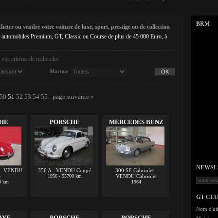
BRM
eter ou vendre votre voiture de luxe, sport, prestige ou de collection
 automobiles Premium, GT, Classic ou Course de plus de 45 000 Euro, à
vos critères de recherche:
Marque
50
51
52
53
54
55
-
page suivante »
HE
PORSCHE
MERCEDES BENZ
NEWSLET
r - VENDU
356 A - VENDU Coupé
300 SE Cabriolet -
é
1956 - 53700 km
VENDU Cabriolet
0 km
1964
GT CL
Nom d'uti
AYE
PORSCHE
PORSCHE