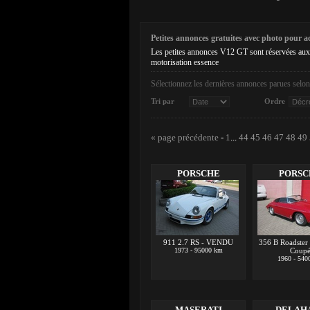
Petites annonces gratuites avec photo pour ach
Les petites annonces V12 GT sont réservées aux
motorisation essence
Sélectionnez les dernières annonces parues selon 
Tri par
Ordre
« page précédente
-
1
...
44
45
46
47
48
49
PORSCHE
PORSC
911 2.7 RS - VENDU
356 B Roadste
1973 - 95000 km
Coup
1960 - 540
MASERATI
DELAH