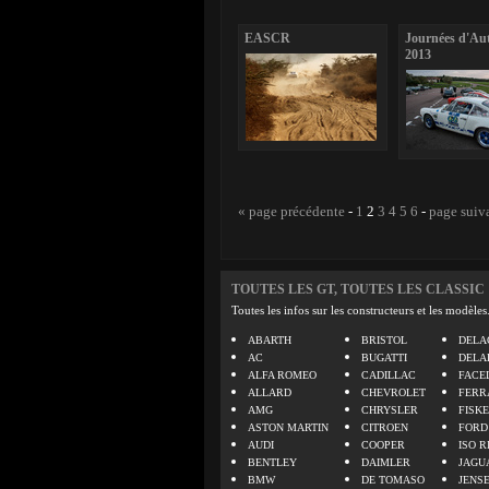
EASCR
Journées d'A
2013
« page précédente
-
1
2
3
4
5
6
-
page suiv
TOUTES LES GT, TOUTES LES CLASSIC
Toutes les infos sur les constructeurs et les modèles
ABARTH
BRISTOL
DELA
AC
BUGATTI
DELA
ALFA ROMEO
CADILLAC
FACE
ALLARD
CHEVROLET
FERR
AMG
CHRYSLER
FISK
ASTON MARTIN
CITROEN
FORD
AUDI
COOPER
ISO R
BENTLEY
DAIMLER
JAGU
BMW
DE TOMASO
JENS