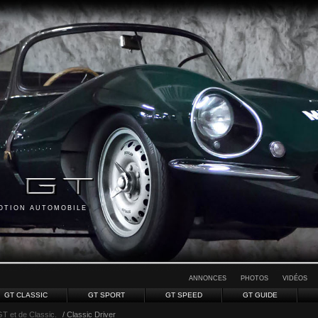
MOTION AUTOMOBILE
ANNONCES
PHOTOS
VIDÉOS
GT CLASSIC
GT SPORT
GT SPEED
GT GUIDE
GT et de Classic.
/ Classic Driver