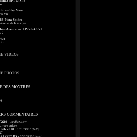
Monza SP1 & SP2
sé
Chiron Sky View
vec vue
88 Pista Spider
abriolet de la marque
ini Aventador LP770-4 SVJ
u J
Divo
le ?
IE VIDEOS
IE PHOTOS
TE DES MONTRES
A
ERS COMMENTAIRES
 G601
- jamijoe
(5/04)
oiture suisse
fith 2018
- 01/01/1967
(14/10)
67
991 GT2 RS
- 01/01/1967
(14/10)