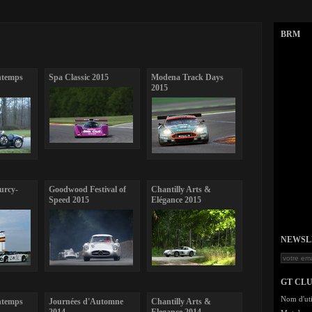
BRM
ntemps
Spa Classic 2015
Modena Track Days
2015
Lurcy-
Goodwood Festival of
Chantilly Arts &
Speed 2015
Elégance 2015
NEWSLET
GT CL
Nom d'uti
ntemps
Journées d'Automne
Chantilly Arts &