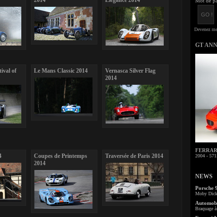
2014
Elegance 2014
Mot de pa
GT AN
ival of
Le Mans Classic 2014
Vernasca Silver Flag
2014
FERRARI 
4
Coupes de Printemps
Traversée de Paris 2014
2004 - 571
2014
NEWS
Porsche 
Moby Dick 
Automobi
Braquage à 