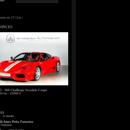
sse
NONCES
- 360 Challenge Stradale Coupé
50 km - 159900 €
935
: le remake
li Amos Delta Futurista
l'italienne