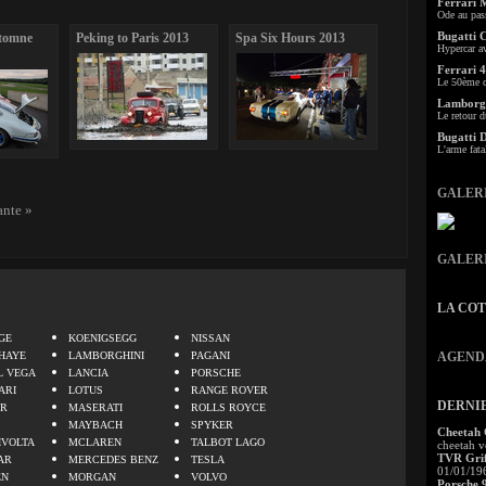
Ferrari 
Ode au pas
Bugatti 
utomne
Peking to Paris 2013
Spa Six Hours 2013
Hypercar a
Ferrari 4
Le 50ème c
Lamborgh
Le retour d
Bugatti 
L'arme fata
GALER
ante »
GALER
LA CO
.
GE
KOENIGSEGG
NISSAN
HAYE
LAMBORGHINI
PAGANI
AGEND
L VEGA
LANCIA
PORSCHE
ARI
LOTUS
RANGE ROVER
DERNI
ER
MASERATI
ROLLS ROYCE
MAYBACH
SPYKER
Cheetah
IVOLTA
MCLAREN
TALBOT LAGO
cheetah v
TVR Grif
AR
MERCEDES BENZ
TESLA
01/01/19
EN
MORGAN
VOLVO
Porsche 