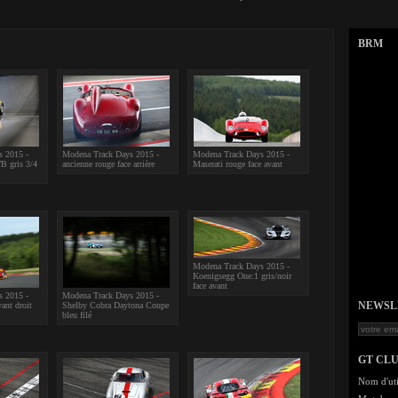
BRM
s 2015 -
Modena Track Days 2015 -
Modena Track Days 2015 -
B gris 3/4
ancienne rouge face arrière
Maserati rouge face avant
Modena Track Days 2015 -
Koenigsegg One:1 gris/noir
face avant
s 2015 -
Modena Track Days 2015 -
NEWSLET
vant droit
Shelby Cobra Daytona Coupe
bleu filé
GT CL
Nom d'uti