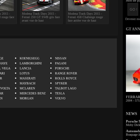
Mot de pa
s 2015 -
Modena Track Days 2015 -
Modena Track Days 2015 -
 rouge face
Ferrari 250 GT SWB gris face
Ferrari 458 Challenge rouge
avant vue de haut
face arrière vue de haut
GT AN
.
GE
KOENIGSEGG
NISSAN
HAYE
LAMBORGHINI
PAGANI
L VEGA
LANCIA
PORSCHE
ARI
LOTUS
RANGE ROVER
ER
MASERATI
ROLLS ROYCE
MAYBACH
SPYKER
IVOLTA
MCLAREN
TALBOT LAGO
AR
MERCEDES BENZ
TESLA
FERRARI 
EN
MORGAN
VOLVO
2004 - 571
NEWS
Porsche 
Moby Dick 
Automobi
Braquage à 