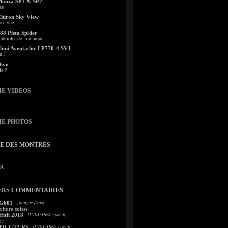
Monza SP1 & SP2
sé
Chiron Sky View
vec vue
88 Pista Spider
abriolet de la marque
ini Aventador LP770-4 SVJ
u J
Divo
le ?
IE VIDEOS
IE PHOTOS
TE DES MONTRES
A
ERS COMMENTAIRES
 G601
- jamijoe
(5/04)
oiture suisse
fith 2018
- 01/01/1967
(14/10)
67
991 GT2 RS
- 01/01/1967
(14/10)