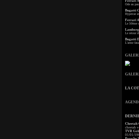
Ferrari 
Ode au pas
Bugatti 
Hypercar a
Ferrari 4
Le 50ème c
Lamborgh
Le retour d
Bugatti 
L'arme fata
GALER
GALER
LA CO
AGEND
DERNI
Cheetah
cheetah v
TVR Grif
01/01/19
Porsche 