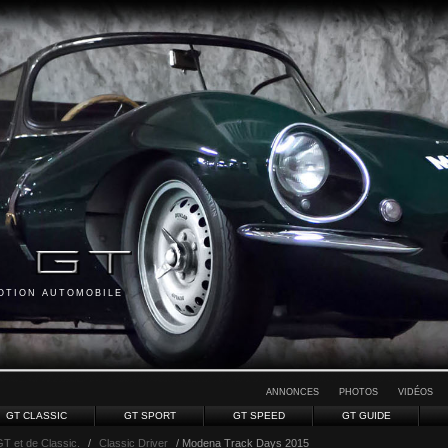
MOTION AUTOMOBILE
ANNONCES
PHOTOS
VIDÉOS
GT CLASSIC
GT SPORT
GT SPEED
GT GUIDE
GT et de Classic.
/
Classic Driver
/ Modena Track Days 2015