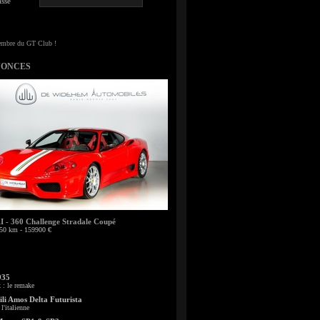
sse
NONCES
- 360 Challenge Stradale Coupé
50 km - 159900 €
935
: le remake
li Amos Delta Futurista
l'italienne