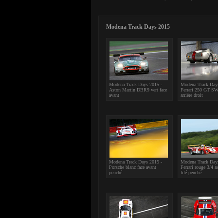
Modena Track Days 2015
Modena Track Days 2015 -
Modena Track Day
Aston Martin DBR9 vert face
Ferrari 250 GT SW
avant
arrière droit
Modena Track Days 2015 -
Modena Track Day
Porsche blanc face avant
Ferrari rouge 3/4 a
penché
filé penché