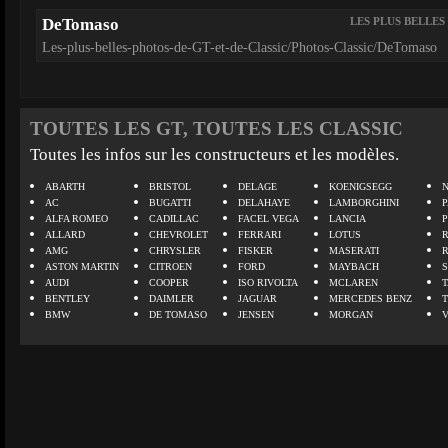
DeTomaso
LES PLUS BELLES
Les-plus-belles-photos-de-GT-et-de-Classic/Photos-Classic/DeTomaso
TOUTES LES GT, TOUTES LES CLASSIC
Toutes les infos sur les constructeurs et les modèles.
ABARTH
BRISTOL
DELAGE
KOENIGSEGG
N
AC
BUGATTI
DELAHAYE
LAMBORGHINI
P
ALFA ROMEO
CADILLAC
FACEL VEGA
LANCIA
ALLARD
CHEVROLET
FERRARI
LOTUS
AMG
CHRYSLER
FISKER
MASERATI
ASTON MARTIN
CITROEN
FORD
MAYBACH
AUDI
COOPER
ISO RIVOLTA
MCLAREN
BENTLEY
DAIMLER
JAGUAR
MERCEDES BENZ
BMW
DE TOMASO
JENSEN
MORGAN