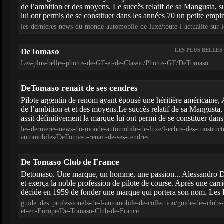
de l’ambition et des moyens. Le succès relatif de sa Mangusta, s
lui ont permis de se constituer dans les années 70 un petite empire
les-dernieres-news-du-monde-automobile-de-luxe/toute-l-actualite-su
DeTomaso
LES PLUS BELLES
Les-plus-belles-photos-de-GT-et-de-Classic/Photos-GT/DeTomaso
DeTomaso renait de ses cendres
Pilote argentin de renom ayant épousé une héritière américaine,
de l’ambition et et des moyens.Le succès relatif de sa Mangusta, 
assit définitivement la marque lui ont permi de se constituer dans
les-dernieres-news-du-monde-automobile-de-luxe/l-echos-des-construct
automobiles/DeTomaso-renait-de-ses-cendres
De Tomaso Club de France
Detomaso. Une marque, un homme, une passion... Alessandro D
et exerça la noble profession de pilote de course. Après une carri
décide en 1959 de fonder une marque qui portera son nom. Les
guide_des_professionels-de-l-automobile-de-collection/guide-des-clubs
et-en-Europe/De-Tomaso-Club-de-France