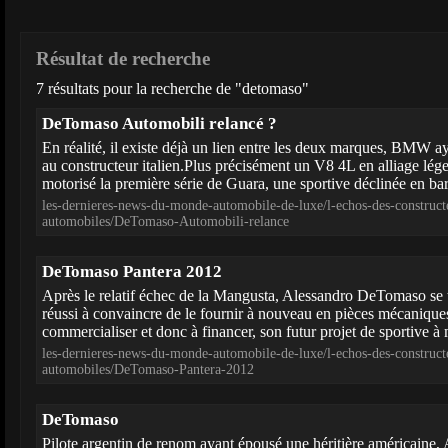
Résultat de recherche
7 résultats pour la recherche de "detomaso"
DeTomaso Automobili relancé ?
En réalité, il existe déjà un lien entre les deux marques, BMW a
au constructeur italien.Plus précisément un V8 4L en alliage lége
motorisé la première série de Guara, une sportive déclinée en barq
les-dernieres-news-du-monde-automobile-de-luxe/l-echos-des-construct
automobiles/DeTomaso-Automobili-relance
DeTomaso Pantera 2012
Après le relatif échec de la Mangusta, Alessandro DeTomaso se t
réussi à convaincre de le fournir à nouveau en pièces mécaniques
commercialiser et donc à financer, son futur projet de sportive à 
les-dernieres-news-du-monde-automobile-de-luxe/l-echos-des-construct
automobiles/DeTomaso-Pantera-2012
DeTomaso
Pilote argentin de renom ayant épousé une héritière américaine,