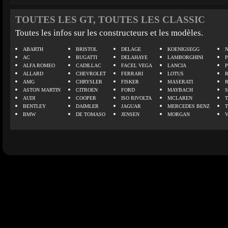
TOUTES LES GT, TOUTES LES CLASSIC
Toutes les infos sur les constructeurs et les modèles.
ABARTH
BRISTOL
DELAGE
KOENIGSEGG
N
AC
BUGATTI
DELAHAYE
LAMBORGHINI
P
ALFA ROMEO
CADILLAC
FACEL VEGA
LANCIA
ALLARD
CHEVROLET
FERRARI
LOTUS
AMG
CHRYSLER
FISKER
MASERATI
ASTON MARTIN
CITROEN
FORD
MAYBACH
AUDI
COOPER
ISO RIVOLTA
MCLAREN
BENTLEY
DAIMLER
JAGUAR
MERCEDES BENZ
BMW
DE TOMASO
JENSEN
MORGAN