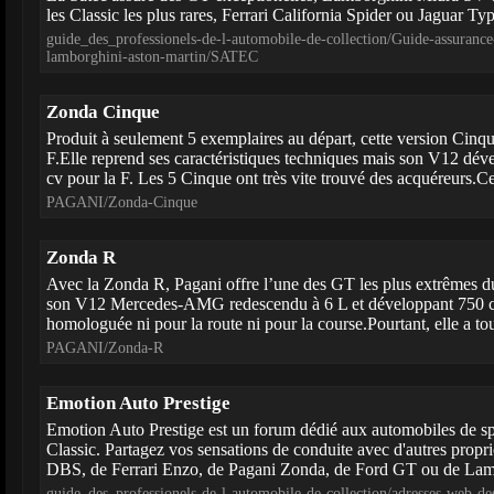
les Classic les plus rares, Ferrari California Spider ou Jaguar Ty
guide_des_professionels-de-l-automobile-de-collection/Guide-assurance-
lamborghini-aston-martin/SATEC
Zonda Cinque
Produit à seulement 5 exemplaires au départ, cette version Cinq
F.Elle reprend ses caractéristiques techniques mais son V12 dé
cv pour la F. Les 5 Cinque ont très vite trouvé des acquéreurs.Ce
PAGANI/Zonda-Cinque
Zonda R
Avec la Zonda R, Pagani offre l’une des GT les plus extrêmes d
son V12 Mercedes-AMG redescendu à 6 L et développant 750 cv
homologuée ni pour la route ni pour la course.Pourtant, elle a tou
PAGANI/Zonda-R
Emotion Auto Prestige
Emotion Auto Prestige est un forum dédié aux automobiles de sp
Classic. Partagez vos sensations de conduite avec d'autres propr
DBS, de Ferrari Enzo, de Pagani Zonda, de Ford GT ou de La
guide_des_professionels-de-l-automobile-de-collection/adresses-web-des