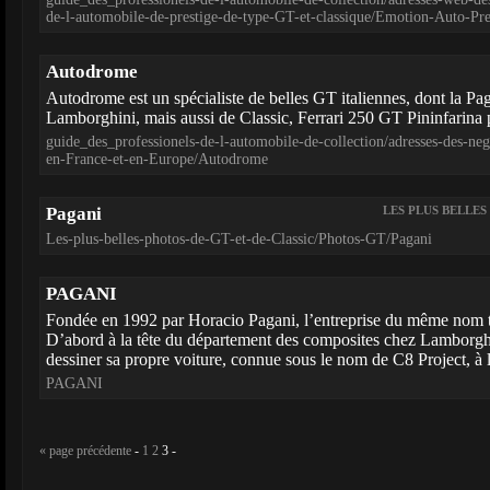
de-l-automobile-de-prestige-de-type-GT-et-classique/Emotion-Auto-Pre
Autodrome
Autodrome est un spécialiste de belles GT italiennes, dont la Pa
Lamborghini, mais aussi de Classic, Ferrari 250 GT Pininfarina
guide_des_professionels-de-l-automobile-de-collection/adresses-des-neg
en-France-et-en-Europe/Autodrome
Pagani
LES PLUS BELLES
Les-plus-belles-photos-de-GT-et-de-Classic/Photos-GT/Pagani
PAGANI
Fondée en 1992 par Horacio Pagani, l’entreprise du même nom tra
D’abord à la tête du département des composites chez Lamborg
dessiner sa propre voiture, connue sous le nom de C8 Project, à l
PAGANI
« page précédente
-
1
2
3
-