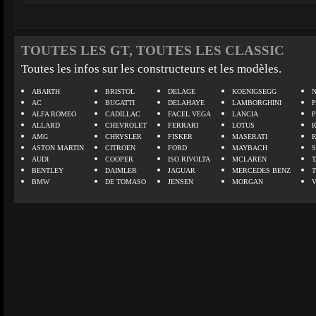
TOUTES LES GT, TOUTES LES CLASSIC
Toutes les infos sur les constructeurs et les modèles.
ABARTH
BRISTOL
DELAGE
KOENIGSEGG
N
AC
BUGATTI
DELAHAYE
LAMBORGHINI
P
ALFA ROMEO
CADILLAC
FACEL VEGA
LANCIA
ALLARD
CHEVROLET
FERRARI
LOTUS
AMG
CHRYSLER
FISKER
MASERATI
ASTON MARTIN
CITROEN
FORD
MAYBACH
AUDI
COOPER
ISO RIVOLTA
MCLAREN
BENTLEY
DAIMLER
JAGUAR
MERCEDES BENZ
BMW
DE TOMASO
JENSEN
MORGAN