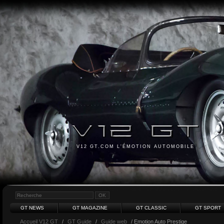
V12 GT.COM L'ÉMOTION AUTOMOBILE
GT NEWS
GT MAGAZINE
GT CLASSIC
GT SPORT
Accueil V12 GT
/
GT Guide
/
Guide web
/ Emotion Auto Prestige