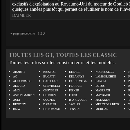
exclusifs d'exploitation au Royaume-Uni du moteur de Gottlieb 
quelques années plus tôt qui permet de réutiliser le nom de l’inv
DAIMLER
« page précédente
-
1
2
3
-
TOUTES LES GT, TOUTES LES CLASSIC
Toutes les infos sur les constructeurs et les modèles.
ABARTH
BRISTOL
DELAGE
KOENIGSEGG
N
AC
BUGATTI
DELAHAYE
LAMBORGHINI
P
ALFA ROMEO
CADILLAC
FACEL VEGA
LANCIA
ALLARD
CHEVROLET
FERRARI
LOTUS
AMG
CHRYSLER
FISKER
MASERATI
ASTON MARTIN
CITROEN
FORD
MAYBACH
AUDI
COOPER
ISO RIVOLTA
MCLAREN
BENTLEY
DAIMLER
JAGUAR
MERCEDES BENZ
BMW
DE TOMASO
JENSEN
MORGAN