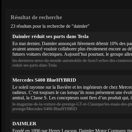
Résultat de recherche
23 résultats pour la recherche de "daimler"
Daimler réduit ses parts dans Tesla
En mai dernier, Daimler annonçait fièrement détenir 10% des part
avaient annoncé vouloir collaborer plus étroitement encore au d
futures voitures électriques. Aujourd’hui pourtant, le groupe all
les-dernieres-news-du-monde-automobile-de-luxe/l-echos-des-construct
reduit-ses-parts-dans-Tesla
Mercedes S400 BlueHYBRID
Le soleil rayonne sur la Bavière et les ingénieurs de chez Merced
radieux. C’est toujours le cas lorsqu’ils nous présentent une évol
amiral, la Classe S. Les concepteurs sont fiers d’un produit qui, il
le-magazine-de-la-voiture-de-prestige-GT-et-Classique/les-essais-des-pl
prestige/Mercedes-S400-BlueHYBRID
DAIMLER
Fondé en 1896 par Henry Lawson, Daimler Motor Company tire