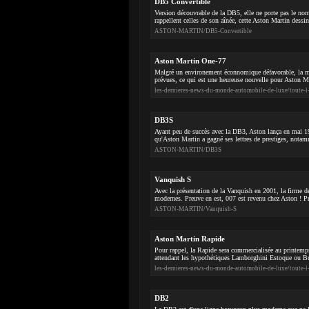
DB5 Convertible
Version découvrable de la DB5, elle ne porte pas le n
rappellent celles de son aînée, cette Aston Martin dess
ASTON-MARTIN/DB5-Convertible
Aston Martin One-77
Malgré un environement éconnomique défavorable, la m
prévues, ce qui est une heureuse nouvelle pour Aston Mar
les-dernieres-news-du-monde-automobile-de-luxe/toute-l
DB3S
Ayant peu de succès avec la DB3, Aston lança en mai 19
qu'Aston Martin a gagné ses lettres de prestiges, notam
ASTON-MARTIN/DB3S
Vanquish S
Avec la présentation de la Vanquish en 2001, la firme de
modernes. Preuve en est, 007 est revenu chez Aston ! P
ASTON-MARTIN/Vanquish-S
Aston Martin Rapide
Pour rappel, la Rapide sera commercialisée au printemps
attendant les hypothétiques Lamborghini Estoque ou Bug
les-dernieres-news-du-monde-automobile-de-luxe/toute-l
DB2