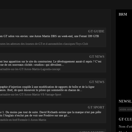
BRM
GT GUIDE
 en GT selon vos envies: une Aston Martin DBS un week-end, une Ferrari 599 GTB
outes-les-adresses-des-loueurs-de-GT-et-d-automobiles-classiques/Toys-Club
GT NEWS
nt leur apparition sur le site du constructeur. Le développement aurait-il repris ? C’est
 vue de ces nouveaux clichés «studios» qui dévoilent...
-actualite-sur-les-GT/Aston-Martin-Lagonda-concept
GT NEWS
phie d’injection couplée à une modification de rapports de boîte et de la ligne
ances. Bref, de quoi émouvoir le pilote qui sommeille en chacun de...
-actualite-sur-les-GT/Aston-Martin-V8-Vantage-Sport
NEWSLET
GT SPORT
e 1. Du moins pas tout de suite. David Richards estime que la marque n'est pas prête
ois l'Anglais n'exclut pas de voir une Prodrive sur une gri...
GT CL
utomobile-en-bref/Formule-1-Aston-Martin
Nom d'uti