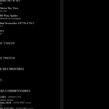
Monza SP1 & SP2
sé
Chiron Sky View
vec vue
88 Pista Spider
abriolet de la marque
ini Aventador LP770-4 SVJ
u J
Divo
le ?
IE VIDEOS
IE PHOTOS
TE DES MONTRES
A
ERS COMMENTAIRES
 G601
- jamijoe
(5/04)
oiture suisse
fith 2018
- 01/01/1967
(14/10)
67
991 GT2 RS
- 01/01/1967
(14/10)