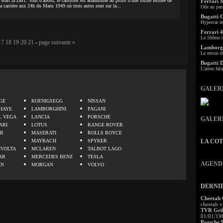
tait la DB1. Tout d'abord, le cabriolet est abandonné au profit d'une forme fermée de
Ferrari 
a carrière aux 24h du Mans 1949 où trois autos sont sur la...
Ode au pas
Bugatti 
Hypercar a
Ferrari 4
Le 50ème c
17
18
19
20
21
-
page suivante »
Lamborgh
Le retour d
Bugatti 
L'arme fata
.
GALER
GE
KOENIGSEGG
NISSAN
HAYE
LAMBORGHINI
PAGANI
L VEGA
LANCIA
PORSCHE
GALER
ARI
LOTUS
RANGE ROVER
ER
MASERATI
ROLLS ROYCE
MAYBACH
SPYKER
LA CO
IVOLTA
MCLAREN
TALBOT LAGO
AR
MERCEDES BENZ
TESLA
AGEND
EN
MORGAN
VOLVO
DERNI
Cheetah
cheetah v
TVR Grif
01/01/19
Porsche 