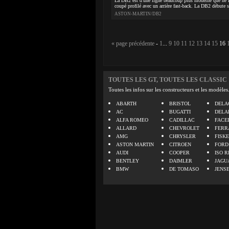
La DB2 est d'une ligne beaucoup plus moderne que ne l'é
coupé profilé avec un arrière fast-back. La DB2 débute s
ASTON-MARTIN/DB2
« page précédente
-
1
...
9
10
11
12
13
14
15
16
TOUTES LES GT, TOUTES LES CLASSIC
Toutes les infos sur les constructeurs et les modèles
ABARTH
BRISTOL
DELA
AC
BUGATTI
DELA
ALFA ROMEO
CADILLAC
FACE
ALLARD
CHEVROLET
FERR
AMG
CHRYSLER
FISK
ASTON MARTIN
CITROEN
FORD
AUDI
COOPER
ISO R
BENTLEY
DAIMLER
JAGU
BMW
DE TOMASO
JENS