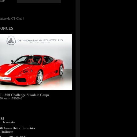
sse
NONCES
- 360 Challenge Stradale Coupé
50 km - 159900 €
935
: le remake
li Amos Delta Futurista
l'italienne