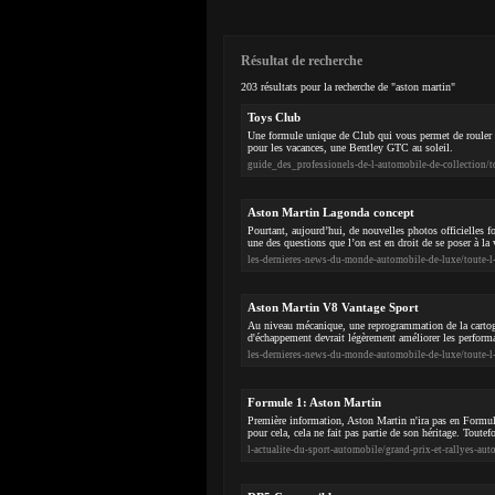
Résultat de recherche
203 résultats pour la recherche de "aston martin"
Toys Club
Une formule unique de Club qui vous permet de rouler
pour les vacances, une Bentley GTC au soleil.
guide_des_professionels-de-l-automobile-de-collection/t
Aston Martin Lagonda concept
Pourtant, aujourd’hui, de nouvelles photos officielles fo
une des questions que l’on est en droit de se poser à la
les-dernieres-news-du-monde-automobile-de-luxe/toute-l
Aston Martin V8 Vantage Sport
Au niveau mécanique, une reprogrammation de la cartogra
d'échappement devrait légèrement améliorer les perform
les-dernieres-news-du-monde-automobile-de-luxe/toute-l
Formule 1: Aston Martin
Première information, Aston Martin n'ira pas en Formul
pour cela, cela ne fait pas partie de son héritage. Toutef
l-actualite-du-sport-automobile/grand-prix-et-rallyes-a