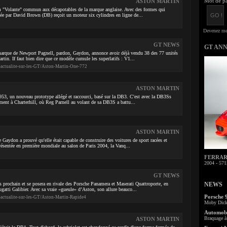
Mot de pa
ASTON MARTIN
om "Volante" commun aux décapotables de la marque anglaise. Avec des formes qui
inée par David Brown (DB) reçoit un moteur six cylindres en ligne de...
GT NEWS
GT AN
arque de Newport Pagnell, pardon, Gaydon, annonce avoir déjà vendu 38 des 77 unités
tin. If faut bien dire que ce modèle cumule les superlatifs : V1...
-actualite-sur-les-GT/Aston-Martin-One-772
ASTON MARTIN
53, un nouveau prototype allégé et raccourci, basé sur la DB3. C'est avec la DB3Ss
ment à Charterhill, où Reg Parnell au volant de sa DB3S a battu...
ASTON MARTIN
 Gaydon a prouvé qu'elle était capable de construire des voitures de sport racées et
résentée en première mondiale au salon de Paris 2004, la Vanq...
FERRARI 
2004 - 571
GT NEWS
 prochain et se posera en rivale des Porsche Panamera et Maserati Quattroporte, en
NEWS
atti Galibier. Avec sa vraie «gueule» d’Aston, son allure beauco...
Porsche 
-actualite-sur-les-GT/Aston-Martin-Rapide4
Moby Dick 
Automobi
Braquage à 
ASTON MARTIN