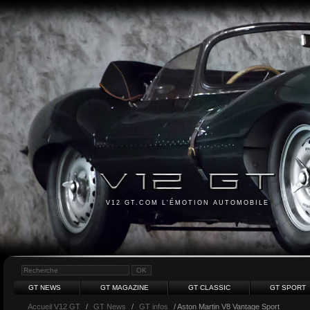
V12 GT.COM L'ÉMOTION AUTOMOBILE
GT NEWS
GT MAGAZINE
GT CLASSIC
GT SPORT
Accueil V12 GT
/
GT News
/
GT infos
/ Aston Martin V8 Vantage Sport