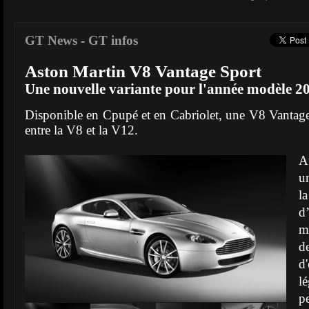
GT News
-
GT infos
Aston Martin V8 Vantage Sport
Une nouvelle variante pour l'année modèle 2
Disponible en Cpupé et en Cabriolet, une V8 Vantage S
entre la V8 et la V12.
A
u
l
d
m
d
d
l
p