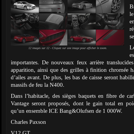
B
l
e
r
se
L
12 images sur 12 - Cliquez sur une image pour afficher le zoom.
e
importantes. De nouveaux feux arrière translucide
apparition, ainsi que des grilles à finition chromée ha
d’ailes avant. De plus, les bas de caisse seront habill
massifs de feu la N400.
Dans l’habitacle, des sièges baquets en fibre de c
Vantage seront proposés, dont le gain total en poi
qu’un ensemble ICE Bang&Olufsen de 1 000W.
Charles Paxson
V12 GT