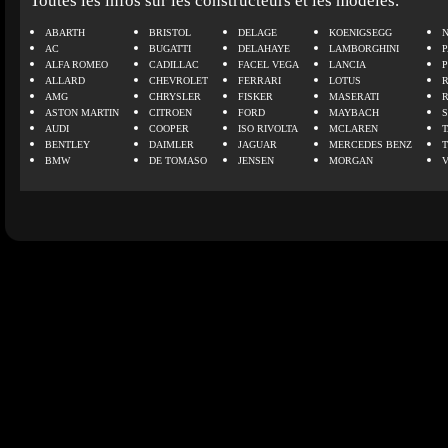
Toutes les infos sur les constructeurs et les modèles.
ABARTH
BRISTOL
DELAGE
KOENIGSEGG
N
AC
BUGATTI
DELAHAYE
LAMBORGHINI
P
ALFA ROMEO
CADILLAC
FACEL VEGA
LANCIA
ALLARD
CHEVROLET
FERRARI
LOTUS
AMG
CHRYSLER
FISKER
MASERATI
ASTON MARTIN
CITROEN
FORD
MAYBACH
AUDI
COOPER
ISO RIVOLTA
MCLAREN
BENTLEY
DAIMLER
JAGUAR
MERCEDES BENZ
BMW
DE TOMASO
JENSEN
MORGAN