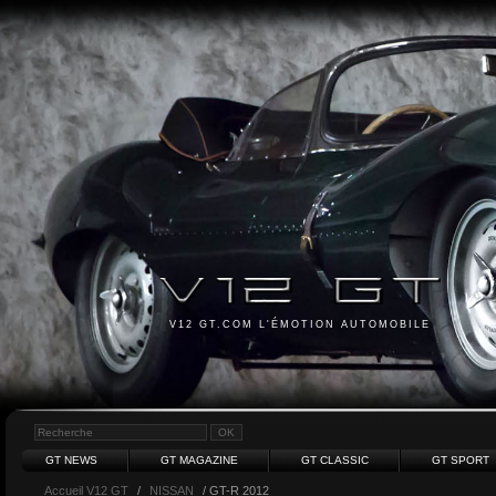
V12 GT.COM L'ÉMOTION AUTOMOBILE
GT NEWS
GT MAGAZINE
GT CLASSIC
GT SPORT
Accueil V12 GT
/
NISSAN
/ GT-R 2012