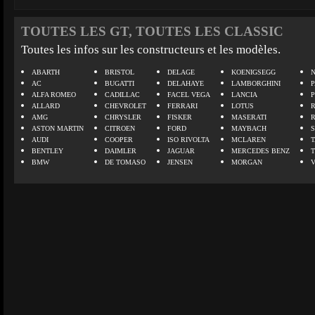
TOUTES LES GT, TOUTES LES CLASSIC
Toutes les infos sur les constructeurs et les modèles.
ABARTH
BRISTOL
DELAGE
KOENIGSEGG
N
AC
BUGATTI
DELAHAYE
LAMBORGHINI
P
ALFA ROMEO
CADILLAC
FACEL VEGA
LANCIA
ALLARD
CHEVROLET
FERRARI
LOTUS
AMG
CHRYSLER
FISKER
MASERATI
ASTON MARTIN
CITROEN
FORD
MAYBACH
AUDI
COOPER
ISO RIVOLTA
MCLAREN
BENTLEY
DAIMLER
JAGUAR
MERCEDES BENZ
BMW
DE TOMASO
JENSEN
MORGAN