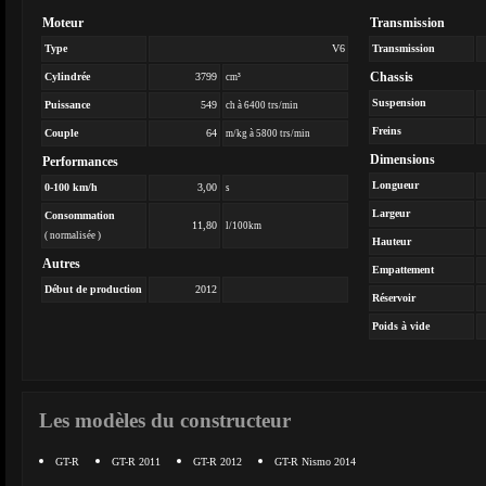
Moteur
Transmission
Type
V6
Transmission
Chassis
Cylindrée
3799
cm³
Suspension
Puissance
549
ch à 6400 trs/min
Freins
Couple
64
m/kg à 5800 trs/min
Dimensions
Performances
Longueur
0-100 km/h
3,00
s
Largeur
Consommation
11,80
l/100km
( normalisée )
Hauteur
Autres
Empattement
Début de production
2012
Réservoir
Poids à vide
Les modèles du constructeur
GT-R
GT-R 2011
GT-R 2012
GT-R Nismo 2014