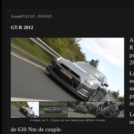
Accueil V12 GT
-
NISSAN
GT-R 2012
A
R
p
2
L
e
m
p
m
L
4 images sur 4 - Cliquez sur une image pour afficher le zoom.
m
de 630 Nm de couple.