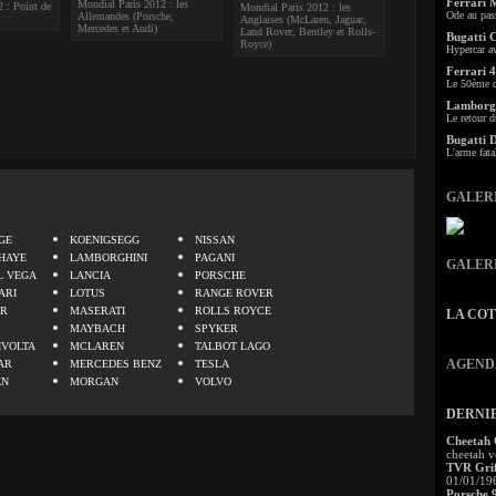
Ferrari 
Mondial Paris 2012 : les
 : Point de
Mondial Paris 2012 : les
Ode au pas
Allemandes (Porsche,
Anglaises (McLaren, Jaguar,
Mercedes et Audi)
Land Rover, Bentley et Rolls-
Bugatti 
Royce)
Hypercar a
Ferrari 4
Le 50ème c
Lamborgh
Le retour d
Bugatti 
L'arme fata
GALER
.
GE
KOENIGSEGG
NISSAN
HAYE
LAMBORGHINI
PAGANI
GALER
L VEGA
LANCIA
PORSCHE
ARI
LOTUS
RANGE ROVER
ER
MASERATI
ROLLS ROYCE
LA CO
MAYBACH
SPYKER
IVOLTA
MCLAREN
TALBOT LAGO
AGEND
AR
MERCEDES BENZ
TESLA
EN
MORGAN
VOLVO
DERNI
Cheetah
cheetah v
TVR Grif
01/01/19
Porsche 