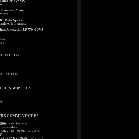
Monza SP1 & SP2
sé
Chiron Sky View
vec vue
88 Pista Spider
abriolet de la marque
ini Aventador LP770-4 SVJ
u J
Divo
le ?
IE VIDEOS
IE PHOTOS
TE DES MONTRES
A
ERS COMMENTAIRES
 G601
- jamijoe
(5/04)
oiture suisse
fith 2018
- 01/01/1967
(14/10)
67
991 GT2 RS
- 01/01/1967
(14/10)