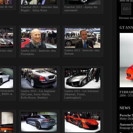
Mot de pa
oint de vue
Francfort 2013 - Interview chez
Francfort 2013 - Aperçu des
Bugatti : Julius Kruta
nouveautés
GT AN
Genève 2013 - Interview chez
rview chez
Genève 2013 - Interview chez
Bertone
Pininfarina
 Allemandes
Genève 2013 - Les Anglaises
Genève 2013 - Les Italiennes
FERRARI 
es, BMW et
(McLaren, Aston Martin,
(Maserati, Ferrari,
2004 - 571
Rolls-Royce, Bentley)
Lamborghini)
NEWS
Porsche 
Moby Dick 
Automobi
Braquage à 