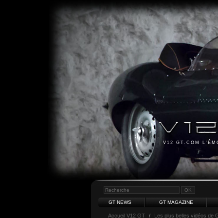
V12 GT.COM L'É
GT NEWS
GT MAGAZINE
Accueil V12 GT
/
Les plus belles vidéos de 