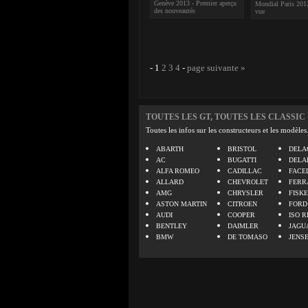
Genève 2013 - Premier aperçu
Mondial Paris 2012
des nouveautés
vue
-
1
2
3
4
-
page suivante »
TOUTES LES GT, TOUTES LES CLASSIC
Toutes les infos sur les constructeurs et les modèles
ABARTH
BRISTOL
DELA
AC
BUGATTI
DELA
ALFA ROMEO
CADILLAC
FACE
ALLARD
CHEVROLET
FERR
AMG
CHRYSLER
FISK
ASTON MARTIN
CITROEN
FORD
AUDI
COOPER
ISO R
BENTLEY
DAIMLER
JAGU
BMW
DE TOMASO
JENS