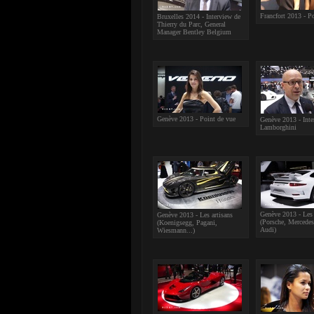
Francfort 2013 - P
Bruxelles 2014 - Interview de
Thierry du Parc, General
Manager Bentley Belgium
Genève 2013 - Point de vue
Genève 2013 - Inte
Lamborghini
Genève 2013 - Les
Genève 2013 - Les artisans
(Porsche, Merced
(Koenigsegg, Pagani,
Audi)
Wiesmann...)