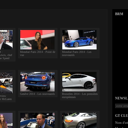
BRM
4 :
Mondial Paris 2014 : Point de
Mondial Paris 2014 - Les
ewis, chef
vue
nouveautés
ne Speed
Genève 2014 - Les nouveautés
Bruxelles 2014 - Les premières
rview
européennes
NEWSLET
r McLaren
GT CL
Nom d'uti