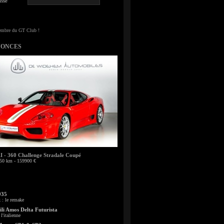
sse
NONCES
- 360 Challenge Stradale Coupé
50 km - 159900 €
935
: le remake
li Amos Delta Futurista
l'italienne