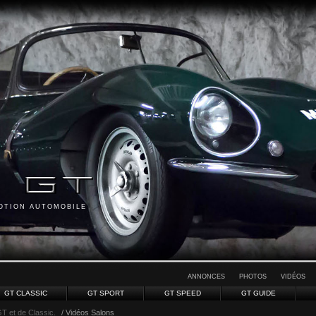
MOTION AUTOMOBILE
ANNONCES
PHOTOS
VIDÉOS
GT CLASSIC
GT SPORT
GT SPEED
GT GUIDE
GT et de Classic.
/ Vidéos Salons