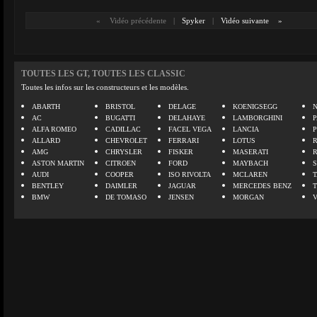
«
Vidéo précédente
|
Spyker
|
Vidéo suivante
»
TOUTES LES GT, TOUTES LES CLASSIC
Toutes les infos sur les constructeurs et les modèles.
ABARTH
BRISTOL
DELAGE
KOENIGSEGG
N
AC
BUGATTI
DELAHAYE
LAMBORGHINI
P
ALFA ROMEO
CADILLAC
FACEL VEGA
LANCIA
ALLARD
CHEVROLET
FERRARI
LOTUS
AMG
CHRYSLER
FISKER
MASERATI
ASTON MARTIN
CITROEN
FORD
MAYBACH
AUDI
COOPER
ISO RIVOLTA
MCLAREN
BENTLEY
DAIMLER
JAGUAR
MERCEDES BENZ
BMW
DE TOMASO
JENSEN
MORGAN