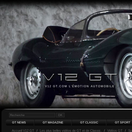
V12 GT.COM L'ÉMOTION AUTOMOBILE
GT NEWS
GT MAGAZINE
GT CLASSIC
GT SPORT
Accueil V12 GT
/
Les plus belles vidéos de GT et de Classic.
/
Vidéos GT
/
Sp