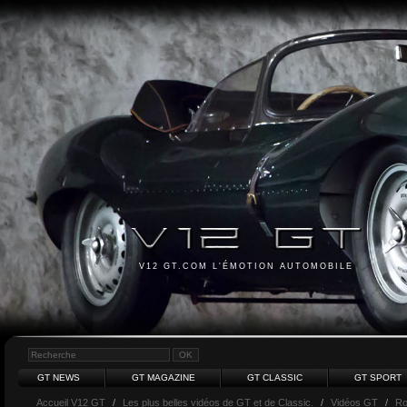
V12 GT.COM L'ÉMOTION AUTOMOBILE
GT NEWS
GT MAGAZINE
GT CLASSIC
GT SPORT
Accueil V12 GT
/
Les plus belles vidéos de GT et de Classic.
/
Vidéos GT
/
Ro