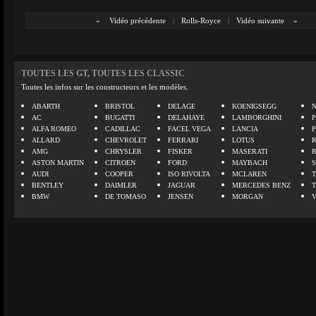
«
Vidéo précédente
|
Rolls-Royce
|
Vidéo suivante
»
TOUTES LES GT, TOUTES LES CLASSIC
Toutes les infos sur les constructeurs et les modèles.
ABARTH
BRISTOL
DELAGE
KOENIGSEGG
N
AC
BUGATTI
DELAHAYE
LAMBORGHINI
P
ALFA ROMEO
CADILLAC
FACEL VEGA
LANCIA
ALLARD
CHEVROLET
FERRARI
LOTUS
AMG
CHRYSLER
FISKER
MASERATI
ASTON MARTIN
CITROEN
FORD
MAYBACH
AUDI
COOPER
ISO RIVOLTA
MCLAREN
BENTLEY
DAIMLER
JAGUAR
MERCEDES BENZ
BMW
DE TOMASO
JENSEN
MORGAN