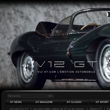
V12 GT.COM L'ÉMOTION AUTOMOBILE
GT NEWS
GT MAGAZINE
GT CLASSIC
GT SPORT
Accueil V12 GT
/
Les plus belles vidéos de GT et de Classic.
/
Vidéos GT
/
Ro