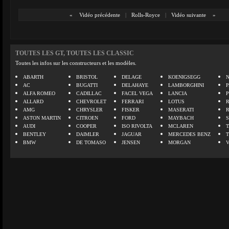
«
Vidéo précédente
|
Rolls-Royce
|
Vidéo suivante
»
TOUTES LES GT, TOUTES LES CLASSIC
Toutes les infos sur les constructeurs et les modèles.
ABARTH
BRISTOL
DELAGE
KOENIGSEGG
N
AC
BUGATTI
DELAHAYE
LAMBORGHINI
P
ALFA ROMEO
CADILLAC
FACEL VEGA
LANCIA
ALLARD
CHEVROLET
FERRARI
LOTUS
AMG
CHRYSLER
FISKER
MASERATI
ASTON MARTIN
CITROEN
FORD
MAYBACH
AUDI
COOPER
ISO RIVOLTA
MCLAREN
BENTLEY
DAIMLER
JAGUAR
MERCEDES BENZ
BMW
DE TOMASO
JENSEN
MORGAN