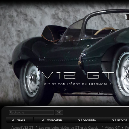
V12 GT.COM L'ÉMOTION AUTOMOBILE
GT NEWS
GT MAGAZINE
GT CLASSIC
GT SPORT
Accueil V12 GT
/
Les plus belles vidéos de GT et de Classic.
/
Vidéos GT
/
Po