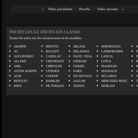
«
Vidéo précédente
|
Porsche
|
Vidéo suivante
»
TOUTES LES GT, TOUTES LES CLASSIC
Toutes les infos sur les constructeurs et les modèles.
ABARTH
BRISTOL
DELAGE
KOENIGSEGG
N
AC
BUGATTI
DELAHAYE
LAMBORGHINI
P
ALFA ROMEO
CADILLAC
FACEL VEGA
LANCIA
ALLARD
CHEVROLET
FERRARI
LOTUS
AMG
CHRYSLER
FISKER
MASERATI
ASTON MARTIN
CITROEN
FORD
MAYBACH
AUDI
COOPER
ISO RIVOLTA
MCLAREN
BENTLEY
DAIMLER
JAGUAR
MERCEDES BENZ
BMW
DE TOMASO
JENSEN
MORGAN