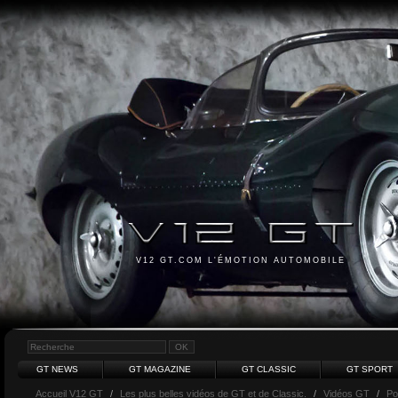
V12 GT.COM L'ÉMOTION AUTOMOBILE
GT NEWS
GT MAGAZINE
GT CLASSIC
GT SPORT
Accueil V12 GT
/
Les plus belles vidéos de GT et de Classic.
/
Vidéos GT
/
Po