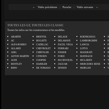
«
Vidéo précédente
|
Porsche
|
Vidéo suivante
»
TOUTES LES GT, TOUTES LES CLASSIC
Toutes les infos sur les constructeurs et les modèles.
ABARTH
BRISTOL
DELAGE
KOENIGSEGG
N
AC
BUGATTI
DELAHAYE
LAMBORGHINI
P
ALFA ROMEO
CADILLAC
FACEL VEGA
LANCIA
ALLARD
CHEVROLET
FERRARI
LOTUS
AMG
CHRYSLER
FISKER
MASERATI
ASTON MARTIN
CITROEN
FORD
MAYBACH
AUDI
COOPER
ISO RIVOLTA
MCLAREN
BENTLEY
DAIMLER
JAGUAR
MERCEDES BENZ
BMW
DE TOMASO
JENSEN
MORGAN