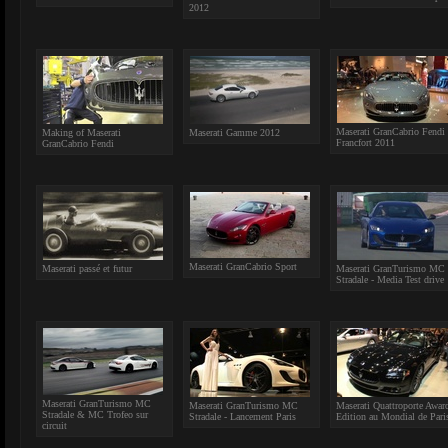
2012
Maserati GranCabrio Fendi 
Making of Maserati
Maserati Gamme 2012
Francfort 2011
GranCabrio Fendi
Maserati GranCabrio Sport
Maserati passé et futur
Maserati GranTurismo MC
Stradale - Media Test drive
Maserati GranTurismo MC
Maserati GranTurismo MC
Maserati Quattroporte Awar
Stradale & MC Trofeo sur
Stradale - Lancement Paris
Edition au Mondial de Pari
circuit