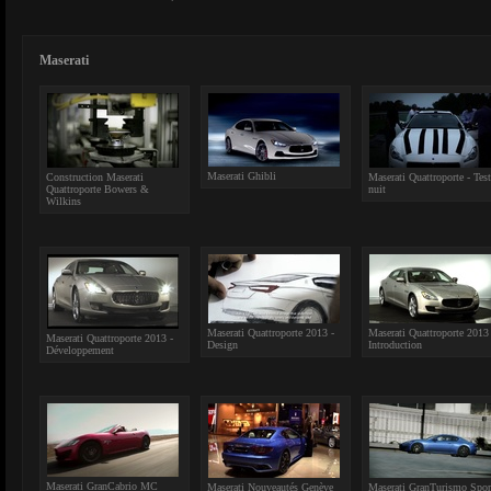
Maserati
Maserati Ghibli
Construction Maserati
Maserati Quattroporte - Test
Quattroporte Bowers &
nuit
Wilkins
Maserati Quattroporte 2013 -
Maserati Quattroporte 2013 
Maserati Quattroporte 2013 -
Design
Introduction
Développement
Maserati GranCabrio MC
Maserati Nouveautés Genève
Maserati GranTurismo Spor