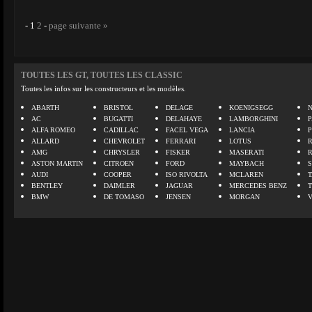
-
1
2
-
page suivante »
TOUTES LES GT, TOUTES LES CLASSIC
Toutes les infos sur les constructeurs et les modèles.
ABARTH
BRISTOL
DELAGE
KOENIGSEGG
N
AC
BUGATTI
DELAHAYE
LAMBORGHINI
P
ALFA ROMEO
CADILLAC
FACEL VEGA
LANCIA
ALLARD
CHEVROLET
FERRARI
LOTUS
AMG
CHRYSLER
FISKER
MASERATI
ASTON MARTIN
CITROEN
FORD
MAYBACH
AUDI
COOPER
ISO RIVOLTA
MCLAREN
BENTLEY
DAIMLER
JAGUAR
MERCEDES BENZ
BMW
DE TOMASO
JENSEN
MORGAN