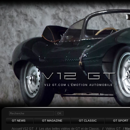
V12 GT.COM L'ÉMOTION AUTOMOBILE
GT NEWS
GT MAGAZINE
GT CLASSIC
GT SPORT
Accueil V12 GT
/
Les plus belles vidéos de GT et de Classic.
/
Vidéos GT
/ Mas