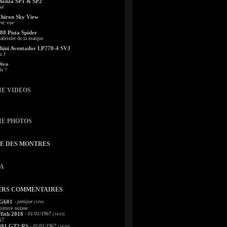
Monza SP1 & SP2
sé
Chiron Sky View
vec vue
88 Pista Spider
abriolet de la marque
ini Aventador LP770-4 SVJ
u J
Divo
le ?
IE VIDEOS
IE PHOTOS
TE DES MONTRES
A
ERS COMMENTAIRES
 G601
- jamijoe
(5/04)
oiture suisse
fith 2018
- 01/01/1967
(14/10)
67
991 GT2 RS
- 01/01/1967
(14/10)