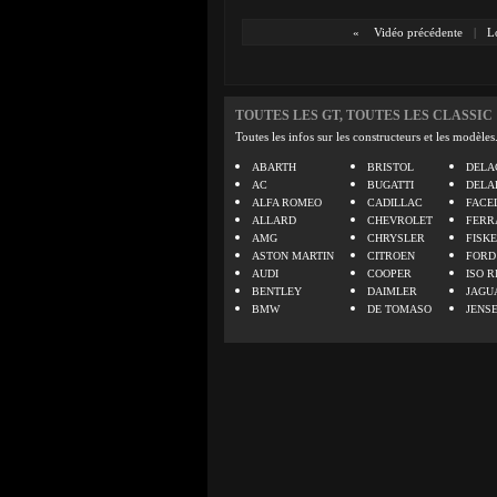
«
Vidéo précédente
|
L
TOUTES LES GT, TOUTES LES CLASSIC
Toutes les infos sur les constructeurs et les modèles
ABARTH
BRISTOL
DELA
AC
BUGATTI
DELA
ALFA ROMEO
CADILLAC
FACE
ALLARD
CHEVROLET
FERR
AMG
CHRYSLER
FISK
ASTON MARTIN
CITROEN
FORD
AUDI
COOPER
ISO R
BENTLEY
DAIMLER
JAGU
BMW
DE TOMASO
JENS