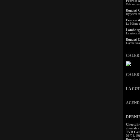
Ferrari 
Ode au pas
Bugatti 
Hypercar a
Ferrari 4
Le 50ème c
Lamborgh
Le retour d
Bugatti 
L'arme fata
GALER
GALER
LA CO
AGEND
DERNI
Cheetah
cheetah v
TVR Grif
01/01/19
Porsche 