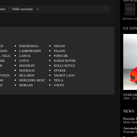
Mot de pa
otus
|
Vidéo suivante
»
GT AN
.
GE
KOENIGSEGG
NISSAN
HAYE
LAMBORGHINI
PAGANI
L VEGA
LANCIA
PORSCHE
ARI
LOTUS
RANGE ROVER
ER
MASERATI
ROLLS ROYCE
MAYBACH
SPYKER
IVOLTA
MCLAREN
TALBOT LAGO
AR
MERCEDES BENZ
TESLA
EN
MORGAN
VOLVO
FERRARI 
2004 - 571
NEWS
Porsche 
Moby Dick 
Automobi
Braquage à 