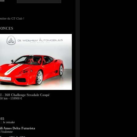
sse
NONCES
- 360 Challenge Stradale Coupé
50 km - 159900 €
935
: le remake
li Amos Delta Futurista
l'italienne