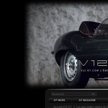
V12 GT.COM L'É
GT NEWS
GT MAGAZINE
Accueil V12 GT
/
Les plus belles vidéos de 