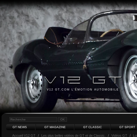
V12 GT.COM L'ÉMOTION AUTOMOBILE
GT NEWS
GT MAGAZINE
GT CLASSIC
GT SPORT
Accueil V12 GT
/
Les plus belles vidéos de GT et de Classic.
/
Vidéos GT
/
Lo