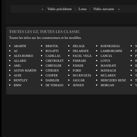
«
Vidéo précédente
|
Lotus
|
Vidéo suivante
»
TOUTES LES GT, TOUTES LES CLASSIC
Toutes les infos sur les constructeurs et les modèles.
ABARTH
BRISTOL
DELAGE
KOENIGSEGG
N
AC
BUGATTI
DELAHAYE
LAMBORGHINI
P
ALFA ROMEO
CADILLAC
FACEL VEGA
LANCIA
ALLARD
CHEVROLET
FERRARI
LOTUS
AMG
CHRYSLER
FISKER
MASERATI
ASTON MARTIN
CITROEN
FORD
MAYBACH
AUDI
COOPER
ISO RIVOLTA
MCLAREN
BENTLEY
DAIMLER
JAGUAR
MERCEDES BENZ
BMW
DE TOMASO
JENSEN
MORGAN