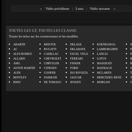
«
Vidéo précédente
|
Lotus
|
Vidéo suivante
»
TOUTES LES GT, TOUTES LES CLASSIC
Toutes les infos sur les constructeurs et les modèles.
ABARTH
BRISTOL
DELAGE
KOENIGSEGG
N
AC
BUGATTI
DELAHAYE
LAMBORGHINI
P
ALFA ROMEO
CADILLAC
FACEL VEGA
LANCIA
ALLARD
CHEVROLET
FERRARI
LOTUS
AMG
CHRYSLER
FISKER
MASERATI
ASTON MARTIN
CITROEN
FORD
MAYBACH
AUDI
COOPER
ISO RIVOLTA
MCLAREN
BENTLEY
DAIMLER
JAGUAR
MERCEDES BENZ
BMW
DE TOMASO
JENSEN
MORGAN