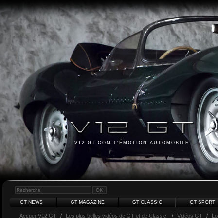
V12 GT.COM L'ÉMOTION AUTOMOBILE
GT NEWS
GT MAGAZINE
GT CLASSIC
GT SPORT
Accueil V12 GT
/
Les plus belles vidéos de GT et de Classic.
/
Vidéos GT
/
Lo